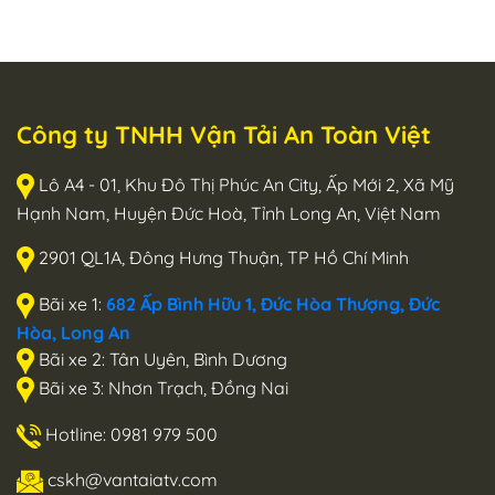
Công ty TNHH Vận Tải An Toàn Việt
Lô A4 - 01, Khu Đô Thị Phúc An City, Ấp Mới 2, Xã Mỹ
Hạnh Nam, Huyện Đức Hoà, Tỉnh Long An, Việt Nam
2901 QL1A, Đông Hưng Thuận, TP Hồ Chí Minh
Bãi xe 1:
682 Ấp Bình Hữu 1, Đức Hòa Thượng, Đức
Hòa, Long An
Bãi xe 2: Tân Uyên, Bình Dương
Bãi xe 3: Nhơn Trạch, Đồng Nai
Hotline: 0981 979 500
cskh@vantaiatv.com