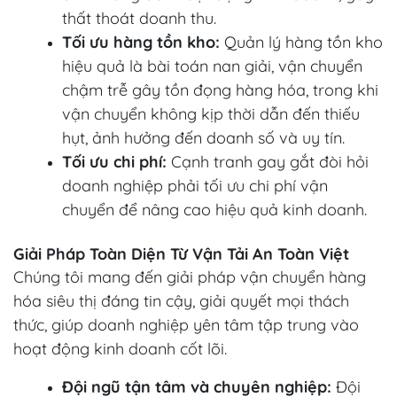
thất thoát doanh thu.
Tối ưu hàng tồn kho:
Quản lý hàng tồn kho
hiệu quả là bài toán nan giải, vận chuyển
chậm trễ gây tồn đọng hàng hóa, trong khi
vận chuyển không kịp thời dẫn đến thiếu
hụt, ảnh hưởng đến doanh số và uy tín.
Tối ưu chi phí:
Cạnh tranh gay gắt đòi hỏi
doanh nghiệp phải tối ưu chi phí vận
chuyển để nâng cao hiệu quả kinh doanh.
Giải Pháp Toàn Diện Từ Vận Tải An Toàn Việt
Chúng tôi mang đến giải pháp vận chuyển hàng
hóa siêu thị đáng tin cậy, giải quyết mọi thách
thức, giúp doanh nghiệp yên tâm tập trung vào
hoạt động kinh doanh cốt lõi.
Đội ngũ tận tâm và chuyên nghiệp:
Đội