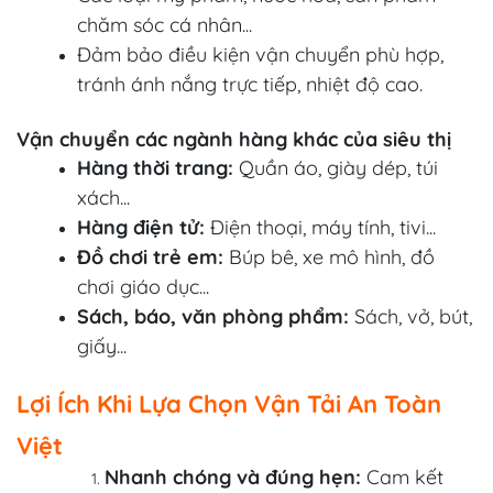
chăm sóc cá nhân...
Đảm bảo điều kiện vận chuyển phù hợp,
tránh ánh nắng trực tiếp, nhiệt độ cao.
Vận chuyển các ngành hàng khác của siêu thị
Hàng thời trang:
Quần áo, giày dép, túi
xách...
Hàng điện tử:
Điện thoại, máy tính, tivi...
Đồ chơi trẻ em:
Búp bê, xe mô hình, đồ
chơi giáo dục...
Sách, báo, văn phòng phẩm:
Sách, vở, bút,
giấy...
Lợi Ích Khi Lựa Chọn Vận Tải An Toàn
Việt
Nhanh chóng và đúng hẹn:
Cam kết