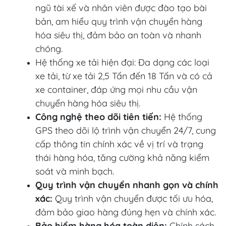
ngũ tài xế và nhân viên được đào tạo bài
bản, am hiểu quy trình vận chuyển hàng
hóa siêu thị, đảm bảo an toàn và nhanh
chóng.
Hệ thống xe tải hiện đại: Đa dạng các loại
xe tải, từ xe tải 2,5 Tấn đến 18 Tấn và có cả
xe container, đáp ứng mọi nhu cầu vận
chuyển hàng hóa siêu thị.
Công nghệ theo dõi tiên tiến:
Hệ thống
GPS theo dõi lộ trình vận chuyển 24/7, cung
cấp thông tin chính xác về vị trí và trạng
thái hàng hóa, tăng cường khả năng kiểm
soát và minh bạch.
Quy trình vận chuyển nhanh gọn và chính
xác:
Quy trình vận chuyển được tối ưu hóa,
đảm bảo giao hàng đúng hẹn và chính xác.
Bảo hiểm hàng hóa toàn diện:
Chính sách