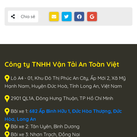
Chia sẻ
Công ty TNHH Vận Tải An Toàn Việt
Lô A4 - 01, Khu Đô Thị Phúc An City, Ấp Mới 2, Xã Mỹ
Hạnh Nam, Huyện Đức Hoà, Tỉnh Long An, Việt Nam
2901 QL1A, Đông Hưng Thuận, TP Hồ Chí Minh
Bãi xe 1:
682 Ấp Bình Hữu 1, Đức Hòa Thượng, Đức
Hòa, Long An
Bãi xe 2: Tân Uyên, Bình Dương
Bãi xe 3: Nhơn Trạch, Đồng Nai