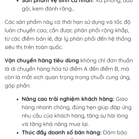
Sản phẩm vệ sinh cá nhân:
Xà phòng, dầu
gội, kem đánh răng...
Các sản phẩm này có thời hạn sử dụng và tốc độ
luân chuyển cao, cần được phân phối rộng khắp,
từ các điểm bán lẻ, đại lý phân phối đến hệ thống
siêu thị trên toàn quốc.
Vận chuyển hàng tiêu dùng
không chỉ đơn thuần
là di chuyển hàng hóa từ điểm A đến điểm B, mà
còn là mắt xích quan trọng trong chuỗi cung ứng,
góp phần:
Nâng cao trải nghiệm khách hàng:
Giao
hàng nhanh chóng, đúng hẹn giúp đáp ứng
nhu cầu của khách hàng, tăng sự hài lòng
và tăng khả năng mua lại.
Thúc đẩy doanh số bán hàng:
Đảm bảo