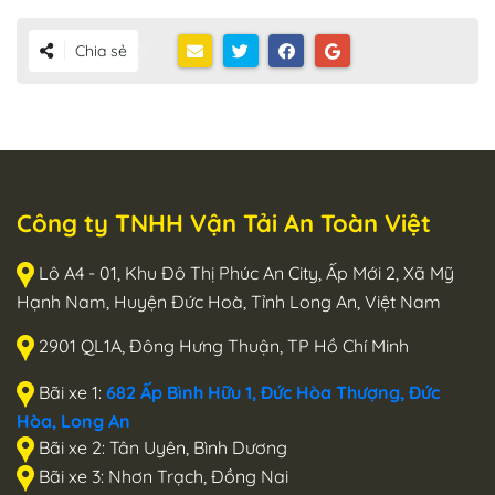
Chia sẻ
Công ty TNHH Vận Tải An Toàn Việt
Lô A4 - 01, Khu Đô Thị Phúc An City, Ấp Mới 2, Xã Mỹ
Hạnh Nam, Huyện Đức Hoà, Tỉnh Long An, Việt Nam
2901 QL1A, Đông Hưng Thuận, TP Hồ Chí Minh
Bãi xe 1:
682 Ấp Bình Hữu 1, Đức Hòa Thượng, Đức
Hòa, Long An
Bãi xe 2: Tân Uyên, Bình Dương
Bãi xe 3: Nhơn Trạch, Đồng Nai