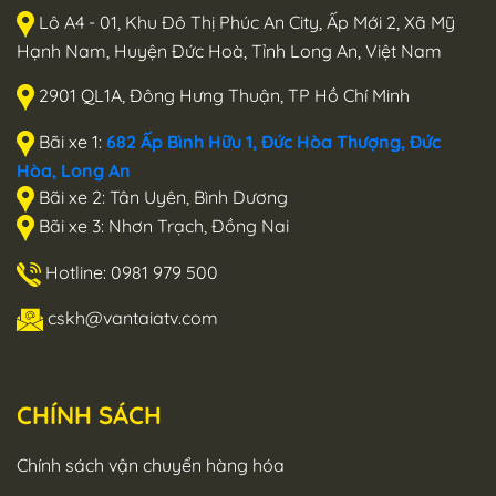
Lô A4 - 01, Khu Đô Thị Phúc An City, Ấp Mới 2, Xã Mỹ
Hạnh Nam, Huyện Đức Hoà, Tỉnh Long An, Việt Nam
2901 QL1A, Đông Hưng Thuận, TP Hồ Chí Minh
Bãi xe 1:
682 Ấp Bình Hữu 1, Đức Hòa Thượng, Đức
Hòa, Long An
Bãi xe 2: Tân Uyên, Bình Dương
Bãi xe 3: Nhơn Trạch, Đồng Nai
Hotline: 0981 979 500
cskh@vantaiatv.com
CHÍNH SÁCH
Chính sách vận chuyển hàng hóa