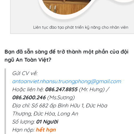
Liên tục đào tạo phát triển kỹ năng cho nhân viên
Bạn đã sẵn sàng để trở thành một phần của đội
ngũ An Toàn Việt?
Gửi CV về:
antoanviet.nhansu.truongphong@gmail.com
Hoặc liên hệ:
086.247.8855
(Mr. Hưng) /
086.2600.246
(Ms.Sương)
Địa chỉ: Số 682 ấp Bình Hữu 1, Đức Hòa
Thượng, Đức Hòa, Long An
Số lượng:
01 Người
Hạn nộp:
hết hạn