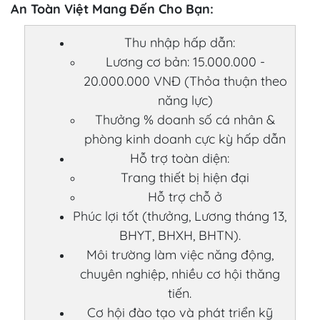
An Toàn Việt Mang Đến Cho Bạn:
Thu nhập hấp dẫn:
Lương cơ bản: 15.000.000 -
20.000.000 VNĐ (Thỏa thuận theo
năng lực)
Thưởng % doanh số cá nhân &
phòng kinh doanh cực kỳ hấp dẫn
Hỗ trợ toàn diện:
Trang thiết bị hiện đại
Hỗ trợ chỗ ở
Phúc lợi tốt (thưởng, Lương tháng 13,
BHYT, BHXH, BHTN).
Môi trường làm việc năng động,
chuyên nghiệp, nhiều cơ hội thăng
tiến.
Cơ hội đào tạo và phát triển kỹ