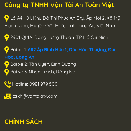
Công ty TNHH Vận Tải An Toàn Việt
Lô A4 - 01, Khu Đô Thị Phúc An City, Ấp Mới 2, Xã Mỹ
Hạnh Nam, Huyện Đức Hoà, Tỉnh Long An, Việt Nam
2901 QL1A, Đông Hưng Thuận, TP Hồ Chí Minh
Bãi xe 1:
682 Ấp Bình Hữu 1, Đức Hòa Thượng, Đức
Hòa, Long An
Bãi xe 2: Tân Uyên, Bình Dương
Bãi xe 3: Nhơn Trạch, Đồng Nai
Hotline: 0981 979 500
cskh@vantaiatv.com
CHÍNH SÁCH