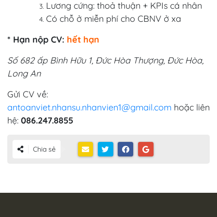
Lương cứng: thoả thuận + KPIs cá nhân
Có chỗ ở miễn phí cho CBNV ở xa
* Hạn nộp CV:
hết hạn
Số 682 ấp Bình Hữu 1, Đức Hòa Thượng, Đức Hòa,
Long An
Gửi CV về:
antoanviet.nhansu.nhanvien1@gmail.com
hoặc liên
hệ:
086.247.8855
Chia sẻ