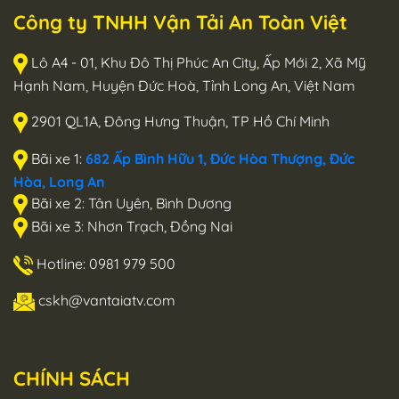
Công ty TNHH Vận Tải An Toàn Việt
Lô A4 - 01, Khu Đô Thị Phúc An City, Ấp Mới 2, Xã Mỹ
Hạnh Nam, Huyện Đức Hoà, Tỉnh Long An, Việt Nam
2901 QL1A, Đông Hưng Thuận, TP Hồ Chí Minh
Bãi xe 1:
682 Ấp Bình Hữu 1, Đức Hòa Thượng, Đức
Hòa, Long An
Bãi xe 2: Tân Uyên, Bình Dương
Bãi xe 3: Nhơn Trạch, Đồng Nai
Hotline: 0981 979 500
cskh@vantaiatv.com
CHÍNH SÁCH