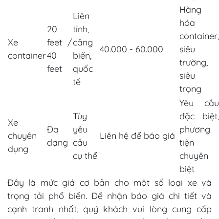
Hàng
Liên
hóa
20
tỉnh,
container,
Xe
feet /
cảng
40.000 - 60.000
siêu
container
40
biển,
trường,
feet
quốc
siêu
tế
trọng
Yêu cầu
Tùy
đặc biệt,
Xe
Đa
yêu
phương
chuyên
Liên hệ để báo giá
dạng
cầu
tiện
dụng
cụ thể
chuyên
biệt
Đây là mức giá cơ bản cho một số loại xe và
trọng tải phổ biến. Để nhận báo giá chi tiết và
cạnh tranh nhất, quý khách vui lòng cung cấp