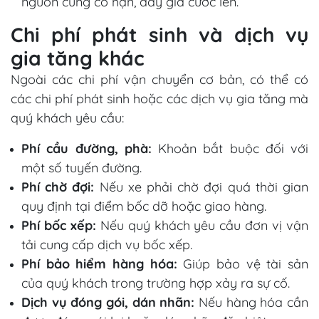
nguồn cung có hạn, đẩy giá cước lên.
Chi phí phát sinh và dịch vụ
gia tăng khác
Ngoài các chi phí vận chuyển cơ bản, có thể có
các chi phí phát sinh hoặc các dịch vụ gia tăng mà
quý khách yêu cầu:
Phí cầu đường, phà:
Khoản bắt buộc đối với
một số tuyến đường.
Phí chờ đợi:
Nếu xe phải chờ đợi quá thời gian
quy định tại điểm bốc dỡ hoặc giao hàng.
Phí bốc xếp:
Nếu quý khách yêu cầu đơn vị vận
tải cung cấp dịch vụ bốc xếp.
Phí bảo hiểm hàng hóa:
Giúp bảo vệ tài sản
của quý khách trong trường hợp xảy ra sự cố.
Dịch vụ đóng gói, dán nhãn:
Nếu hàng hóa cần