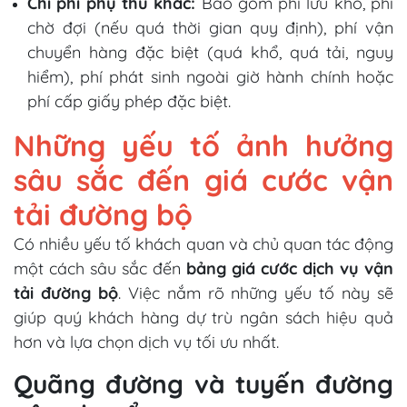
Chi phí phụ thu khác:
Bao gồm phí lưu kho, phí
chờ đợi (nếu quá thời gian quy định), phí vận
chuyển hàng đặc biệt (quá khổ, quá tải, nguy
hiểm), phí phát sinh ngoài giờ hành chính hoặc
phí cấp giấy phép đặc biệt.
Những yếu tố ảnh hưởng
sâu sắc đến giá cước vận
tải đường bộ
Có nhiều yếu tố khách quan và chủ quan tác động
một cách sâu sắc đến
bảng giá cước dịch vụ vận
tải đường bộ
. Việc nắm rõ những yếu tố này sẽ
giúp quý khách hàng dự trù ngân sách hiệu quả
hơn và lựa chọn dịch vụ tối ưu nhất.
Quãng đường và tuyến đường