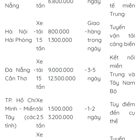
6.800.000
ngày
Nẵng
tấn
tế miền
Trung
Xe
Giao
Tuyến
Hà Nội -
tải
800.000 -
hàng
vận tải
Hải Phòng
1.5
1.300.000
trong
cảng biển
tấn
ngày
Kết nối
Xe
miền
Đà Nẵng -
tải
9.000.000 -
3-5
Trung và
Cần Thơ
15
12.500.000
ngày
Tây Nam
tấn
Bộ
TP. Hồ Chí
Xe
Tùy điểm
Minh - Miền
tải
1.500.000 -
1-2
đến cụ
Tây (các
2.5
3.200.000
ngày
thể
tỉnh)
tấn
Xe
Tuyến