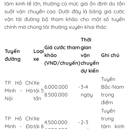
tâm kinh tế lớn, thường có mức giá ổn định do tần
suất vận chuyển cao. Dưới đây là bảng giá cước
vận tải đường bộ tham khảo cho một số tuyến
chính mà chúng tôi thường xuyên khai thác:
Thời
Giá cước tham
gian
Tuyến
Loại
khảo
vận
Ghi chú
đường
xe
(VND/chuyến)
chuyển
dự kiến
Tuyến
TP. Hồ Chí
Xe
6.000.000 -
3-4
Bắc-Nam
Minh - Hà
tải 5
8.500.000
ngày
trọng
Nội
tấn
điểm
Tuyến
TP. Hồ Chí
Xe
trung
4.500.000 -
2-3
Minh - Đà
tải 8
tâm kinh