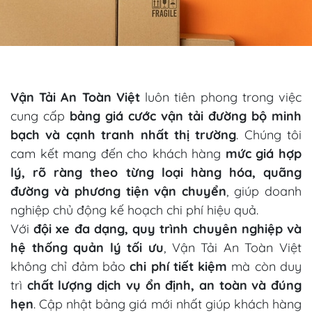
Vận Tải An Toàn Việt
luôn tiên phong trong việc
cung cấp
bảng giá cước vận tải đường bộ minh
bạch và cạnh tranh nhất thị trường
. Chúng tôi
cam kết mang đến cho khách hàng
mức giá hợp
lý, rõ ràng theo từng loại hàng hóa, quãng
đường và phương tiện vận chuyển
, giúp doanh
nghiệp chủ động kế hoạch chi phí hiệu quả.
Với
đội xe đa dạng, quy trình chuyên nghiệp và
hệ thống quản lý tối ưu
, Vận Tải An Toàn Việt
không chỉ đảm bảo
chi phí tiết kiệm
mà còn duy
trì
chất lượng dịch vụ ổn định, an toàn và đúng
hẹn
. Cập nhật bảng giá mới nhất giúp khách hàng