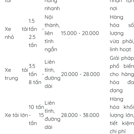
tải
hàng
nhận tận
nhanh
nơi
Nội
Hàng
1.5
thành,
hóa số
Xe tải
tấn -
liên
15.000 - 20.000
lượng
nhỏ
2.5
tỉnh
vừa phải,
tấn
ngắn
linh hoạt
Giải pháp
Liên
3.5
phổ biến
Xe tải
tỉnh,
tấn -
20.000 - 28.000
cho hàng
trung
đường
8 tấn
hóa đa
dài
dạng
Hàng
Liên
10 tấn
hóa khối
tỉnh,
Xe tải lớn
- 15
28.000 - 38.000
lượng lớn,
đường
tấn
tiết kiệm
dài
chi phí