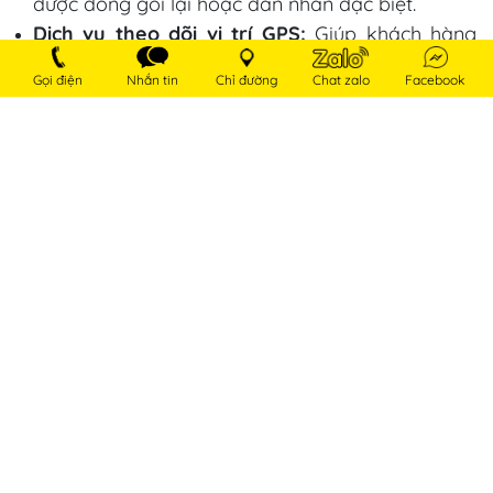
được đóng gói lại hoặc dán nhãn đặc biệt.
Dịch vụ theo dõi vị trí GPS:
Giúp khách hàng
cập nhật trạng thái và vị trí của hàng hóa.
Gọi điện
Nhắn tin
Chỉ đường
Chat zalo
Facebook
Để tránh những phát sinh không mong muốn,
chúng tôi luôn tư vấn chi tiết và báo giá đầy đủ
các khoản mục này khi quý khách yêu cầu.