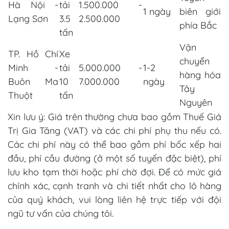
Hà Nội -
tải
1.500.000 -
1 ngày
biên giới
Lạng Sơn
3.5
2.500.000
phía Bắc
tấn
Vận
TP. Hồ Chí
Xe
chuyển
Minh -
tải
5.000.000 -
1-2
hàng hóa
Buôn Ma
10
7.000.000
ngày
Tây
Thuột
tấn
Nguyên
Xin lưu ý: Giá trên thường chưa bao gồm Thuế Giá
Trị Gia Tăng (VAT) và các chi phí phụ thu nếu có.
Các chi phí này có thể bao gồm phí bốc xếp hai
đầu, phí cầu đường (ở một số tuyến đặc biệt), phí
lưu kho tạm thời hoặc phí chờ đợi. Để có mức giá
chính xác, cạnh tranh và chi tiết nhất cho lô hàng
của quý khách, vui lòng liên hệ trực tiếp với đội
ngũ tư vấn của chúng tôi.