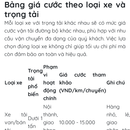
Bảng giá cước theo loại xe và
trọng tải
Mỗi loại xe với trọng tải khác nhau sẽ có mức giá
cước vận tải đường bộ khác nhau, phù hợp với nhu
cầu vận chuyển đa dạng của quý khách. Việc lựa
chọn đúng loại xe không chỉ giúp tối ưu chi phí mà
còn đảm bảo an toàn và hiệu quả.
Phạm
Trọng
vi
Giá cước tham
tải
Loại xe
hoạt
khảo
Ghi chú
phổ
động
(VND/km/chuyến)
biến
chính
Nội
Hàng
Xe tải
thành,
nhỏ, lẻ,
Dưới 1
van/bán
giao
10.000 - 15.000
giao
tấn