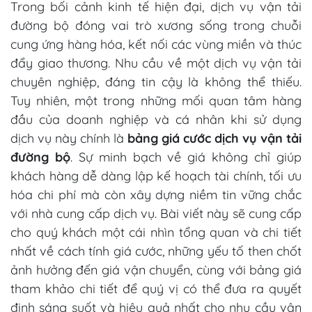
Trong bối cảnh kinh tế hiện đại, dịch vụ vận tải
đường bộ đóng vai trò xương sống trong chuỗi
cung ứng hàng hóa, kết nối các vùng miền và thúc
đẩy giao thương. Nhu cầu về một dịch vụ vận tải
chuyên nghiệp, đáng tin cậy là không thể thiếu.
Tuy nhiên, một trong những mối quan tâm hàng
đầu của doanh nghiệp và cá nhân khi sử dụng
dịch vụ này chính là
bảng giá cước dịch vụ vận tải
đường bộ
. Sự minh bạch về giá không chỉ giúp
khách hàng dễ dàng lập kế hoạch tài chính, tối ưu
hóa chi phí mà còn xây dựng niềm tin vững chắc
với nhà cung cấp dịch vụ. Bài viết này sẽ cung cấp
cho quý khách một cái nhìn tổng quan và chi tiết
nhất về cách tính giá cước, những yếu tố then chốt
ảnh hưởng đến giá vận chuyển, cùng với bảng giá
tham khảo chi tiết để quý vị có thể đưa ra quyết
định sáng suốt và hiệu quả nhất cho nhu cầu vận