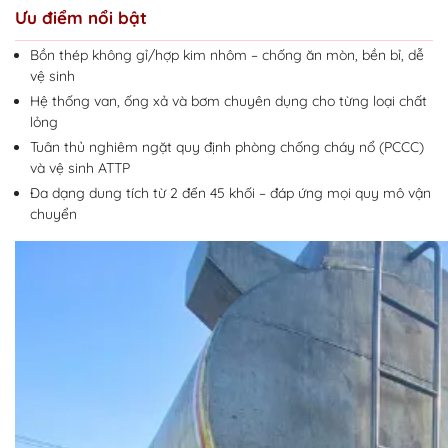
Ưu điểm nổi bật
Bồn thép không gỉ/hợp kim nhôm – chống ăn mòn, bền bỉ, dễ
vệ sinh
Hệ thống van, ống xả và bơm chuyên dụng cho từng loại chất
lỏng
Tuân thủ nghiêm ngặt quy định phòng chống cháy nổ (PCCC)
và vệ sinh ATTP
Đa dạng dung tích từ 2 đến 45 khối – đáp ứng mọi quy mô vận
chuyển