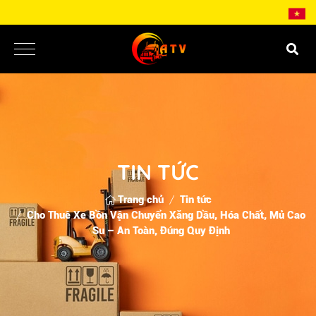
TIN TỨC
Trang chủ
Tin tức
Cho Thuê Xe Bồn Vận Chuyển Xăng Dầu, Hóa Chất, Mủ Cao
Su – An Toàn, Đúng Quy Định