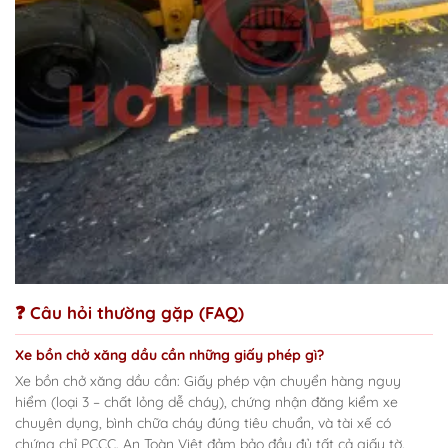
❓ Câu hỏi thường gặp (FAQ)
Xe bồn chở xăng dầu cần những giấy phép gì?
Xe bồn chở xăng dầu cần: Giấy phép vận chuyển hàng nguy
hiểm (loại 3 – chất lỏng dễ cháy), chứng nhận đăng kiểm xe
chuyên dụng, bình chữa cháy đúng tiêu chuẩn, và tài xế có
chứng chỉ PCCC. An Toàn Việt đảm bảo đầy đủ tất cả giấy tờ.