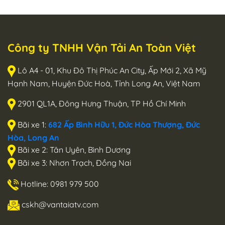
Công ty TNHH Vận Tải An Toàn Việt
Lô A4 - 01, Khu Đô Thị Phúc An City, Ấp Mới 2, Xã Mỹ
Hạnh Nam, Huyện Đức Hoà, Tỉnh Long An, Việt Nam
2901 QL1A, Đông Hưng Thuận, TP Hồ Chí Minh
Bãi xe 1:
682 Ấp Bình Hữu 1, Đức Hòa Thượng, Đức
Hòa, Long An
Bãi xe 2: Tân Uyên, Bình Dương
Bãi xe 3: Nhơn Trạch, Đồng Nai
Hotline: 0981 979 500
cskh@vantaiatv.com