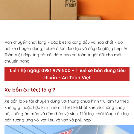
Vận chuyển chất lỏng – đặc biệt là xăng dầu và hóa chất – đòi
hỏi xe chuyên dụng, tài xế được đào tạo và đầy đủ giấy phép. An
Toàn Việt đáp ứng tất cả, đảm bảo an toàn tuyệt đối cho mỗi
chuyến hàng.
Liên hệ ngay: 0981 979 500 – Thuê xe bồn đúng tiêu
chuẩn – An Toàn Việt
Xe bồn (xi-téc) là gì?
Xe bồn là xe tải chuyên dụng với thùng chứa hình trụ làm từ thép
không gỉ hoặc hợp kim nhôm. Thiết kế khắt khe về chống cháy
nổ, chống ăn mòn và đảm bảo vệ sinh. Mỗi loại chất lỏng cần loại
bồn tương ứng với vật liệu và van xả phù hợp.