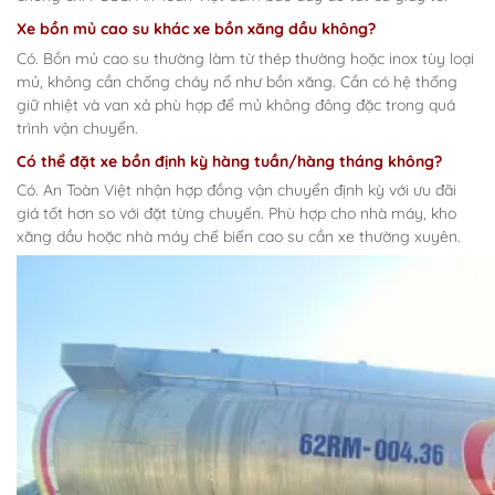
Xe bồn mủ cao su khác xe bồn xăng dầu không?
Có. Bồn mủ cao su thường làm từ thép thường hoặc inox tùy loại
mủ, không cần chống cháy nổ như bồn xăng. Cần có hệ thống
giữ nhiệt và van xả phù hợp để mủ không đông đặc trong quá
trình vận chuyển.
Có thể đặt xe bồn định kỳ hàng tuần/hàng tháng không?
Có. An Toàn Việt nhận hợp đồng vận chuyển định kỳ với ưu đãi
giá tốt hơn so với đặt từng chuyến. Phù hợp cho nhà máy, kho
xăng dầu hoặc nhà máy chế biến cao su cần xe thường xuyên.