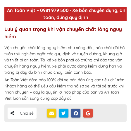
An Toàn Việt – 0981 979 500 · Xe bồn chuyên dụng, an
toàn, đúng quy định
Lưu ý quan trọng khi vận chuyển chất lỏng nguy
hiểm
Vận chuyển chất lỏng nguy hiểm như xăng dầu, hóa chất đòi hỏi
tuân thủ nghiêm ngặt các quy định về tuyến đường, khung giờ
và thiết bị an toàn. Tài xế xe bồn phải có chứng chỉ đào tạo vận
chuyển hàng nguy hiểm, xe phải được đăng kiểm đúng hạn và
trang bị đầy đủ bình chữa cháy, biển cảnh báo.
An Toàn Việt đảm bảo 100% đội xe bồn đáp ứng các tiêu chí trên.
Khách hàng có thể yêu cầu kiểm tra hồ sơ xe và tài xế trước khi
nhận chuyến – đây là quyền lợi hợp pháp của bạn và An Toàn
Việt luôn sẵn sàng cung cấp đầy đủ.
Chia sẻ