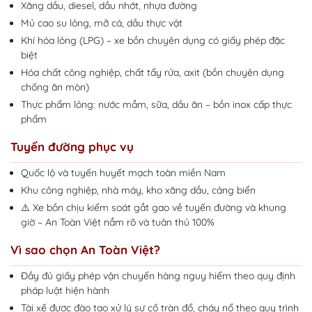
Xăng dầu, diesel, dầu nhớt, nhựa đường
Mủ cao su lỏng, mỡ cá, dầu thực vật
Khí hóa lỏng (LPG) – xe bồn chuyên dụng có giấy phép đặc
biệt
Hóa chất công nghiệp, chất tẩy rửa, axit (bồn chuyên dụng
chống ăn mòn)
Thực phẩm lỏng: nước mắm, sữa, dầu ăn – bồn inox cấp thực
phẩm
Tuyến đường phục vụ
Quốc lộ và tuyến huyết mạch toàn miền Nam
Khu công nghiệp, nhà máy, kho xăng dầu, cảng biển
⚠️ Xe bồn chịu kiểm soát gắt gao về tuyến đường và khung
giờ – An Toàn Việt nắm rõ và tuân thủ 100%
Vì sao chọn An Toàn Việt?
Đầy đủ giấy phép vận chuyển hàng nguy hiểm theo quy định
pháp luật hiện hành
Tài xế được đào tạo xử lý sự cố tràn đổ, cháy nổ theo quy trình