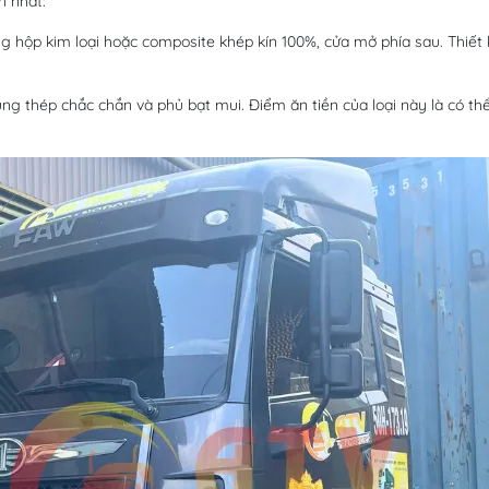
n nhất:
hộp kim loại hoặc composite khép kín 100%, cửa mở phía sau. Thiết 
ng thép chắc chắn và phủ bạt mui. Điểm ăn tiền của loại này là có t