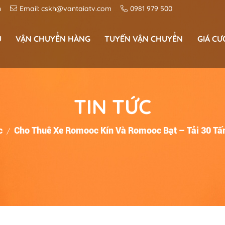
n
Email:
cskh@vantaiatv.com
0981 979 500
U
VẬN CHUYỂN HÀNG
TUYẾN VẬN CHUYỂN
GIÁ CƯ
Vận chuyển hoá chất công nghiệp
Dịch vụ Vận Chuyển Hàng Siêu Thị
Vận Chuyển Sắt Thép Đường Bộ
Tuyến vận chuyển miền trung
Tuyến vận chuyển tây nguyên
Bảng giá cước vận chuyển container, xe t
TIN TỨC
c
Cho Thuê Xe Romooc Kín Và Romooc Bạt – Tải 30 Tấ