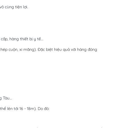
 cùng tiện lợi.
p, hàng thiết bị y tế...
(thép cuộn, xi măng). Đặc biệt hiệu quả với hàng đóng
 Tàu...
hể lên tới 16 - 18m). Do đó: