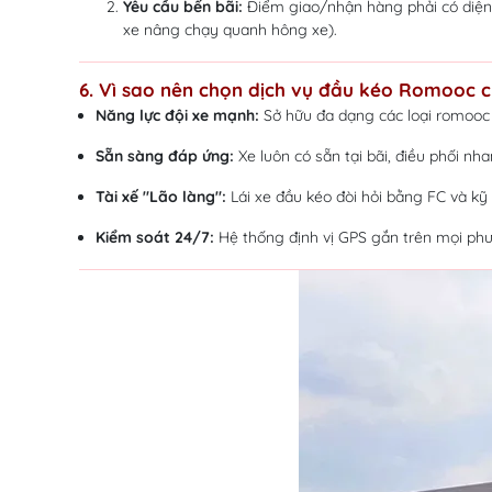
Yêu cầu bến bãi:
Điểm giao/nhận hàng phải có diện tí
xe nâng chạy quanh hông xe).
6. Vì sao nên chọn dịch vụ đầu kéo Romooc c
Năng lực đội xe mạnh:
Sở hữu đa dạng các loại romooc k
Sẵn sàng đáp ứng:
Xe luôn có sẵn tại bãi, điều phối nh
Tài xế "Lão làng":
Lái xe đầu kéo đòi hỏi bằng FC và kỹ
Kiểm soát 24/7:
Hệ thống định vị GPS gắn trên mọi phươn