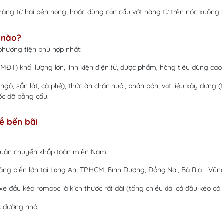
àng từ hai bên hông, hoặc dùng cần cẩu vớt hàng từ trên nóc xuống vô
 nào?
 phương tiện phù hợp nhất:
T) khối lượng lớn, linh kiện điện tử, dược phẩm, hàng tiêu dùng cao cấ
gô, sắn lát, cà phê), thức ăn chăn nuôi, phân bón, vật liệu xây dựng 
ốc dỡ bằng cẩu.
ề bến bãi
à luân chuyển khắp toàn miền Nam.
ng biển lớn tại Long An, TP.HCM, Bình Dương, Đồng Nai, Bà Rịa - Vũng
e đầu kéo romooc là kích thước rất dài (tổng chiều dài cả đầu kéo có t
c đường nhỏ.