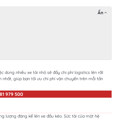
Ẩn
dùng nhiều xe tải nhỏ sẽ đẩy chi phí logistics lên rất
n nhất, giúp bạn tối ưu chi phí vận chuyển trên mỗi tấn
81 979 500
ọng lượng đáng kể lên xe đầu kéo. Sức tải của một hệ