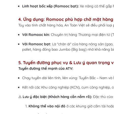
Linh hoạt bốc xếp (Romooc bạt):
Xe nâng có thể gắp h
4. Ứng dụng: Romooc phù hợp chở mặt hàng
Tùy vào tính chất hàng hóa, An Toàn Việt sẽ điều phối loại
Với Romooc kín:
Chuyên trị hàng Thương mại điện tử (TMĐ
Với Romooc bạt:
Là "chân ái" của hàng nông sản (gạo, n
pallet, hàng đóng bao Jumbo (Big bag) nhờ khả năng b
5. Tuyến đường phục vụ & Lưu ý quan trọng v
Tuyến đường thế mạnh của ATV:
Chạy tuyến dài liên tỉnh, liên vùng: Tuyến Bắc – Nam v
Kết nối các Khu công nghiệp (KCN), cụm công nghiệp, cả
⚠️
Lưu ý đặc biệt (Khách hàng cần nắm rõ):
Đặc thù của x
Không thể vào nội đô
ở các khung giờ cấm tải hoặ