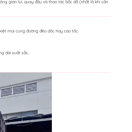
ng gian lùi, quay đầu và thao tác bốc dỡ (nhất là khi cần
 kiệt mọi cung đường đèo dốc hay cao tốc.
g dài xuất sắc.