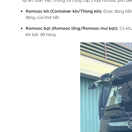
Tại An Toàn Việt, chúng tôi cung cấp 2 loại romooc phổ biế
Romooc kín (Container kín/Thùng kín):
Được đóng bằng 
động của thời tiết.
Romooc bạt (Romooc lồng/Romooc mui bạt):
Có khu
khi bốc dỡ hàng.