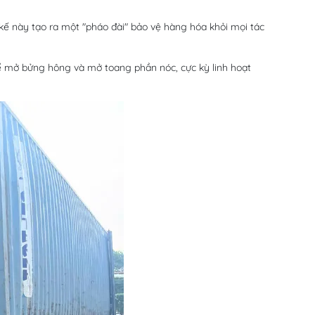
kế này tạo ra một "pháo đài" bảo vệ hàng hóa khỏi mọi tác
hể mở bửng hông và mở toang phần nóc, cực kỳ linh hoạt