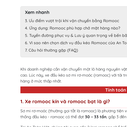
Xem nhanh
3. Ưu điểm vượt trội khi vận chuyển bằng Romooc
4. Ứng dụng: Romooc phù hợp chở mặt hàng nào?
5. Tuyến đường phục vụ & Lưu ý quan trọng về bến bã
6. Vì sao nên chọn dịch vụ đầu kéo Romooc của An To
7. Câu hỏi thường gặp (FAQ)
Khi doanh nghiệp cần vận chuyển một lô hàng nguyên vật li
cao. Lúc này, xe đầu kéo sơ mi rơ-moóc (romooc) với tải t
hàng ở mức thấp nhất.
Tính toán
1. Xe romooc kín và romooc bạt là gì?
Sơ mi rơ-moóc (thường gọi tắt là romooc) là phương tiện v
thống đầu kéo - romooc có thể đạt
30 – 33 tấn
, gấp 3 đến