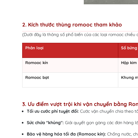
2. Kích thước thùng romooc tham khảo
(Dưới đây là thông số phổ biến của các loại romooc chiều
Phân loại
Số bửng
Romooc kín
Hộp kim 
Romooc bạt
Khung mu
3. Ưu điểm vượt trội khi vận chuyển bằng R
Tối ưu cước phí tuyệt đối:
Cước vận chuyển chia theo t
Sức chứa "khủng":
Giải quyết gọn gàng các đơn hàng lớ
Bảo vệ hàng hóa tối đa (Romooc kín):
Chống nước, chố