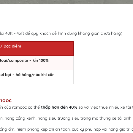
 dài 40ft - 45ft để quý khách dễ hình dung không gian chứa hàng)
 / Đặc điểm
loại/composite – kín 100%
i bạt – hở hông/nóc khi cần
omooc
ấn của romooc có thể
thấp hơn đến 40%
so với việc thuê nhiều xe tả
n, hàng cồng kềnh, hàng siêu trường siêu trọng mà thùng xe tải bình
ng ẩm, niêm phong kẹp chì an toàn, cực kỳ phù hợp với hàng giá trị 