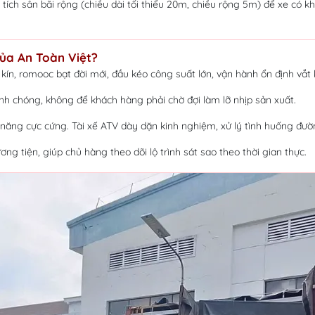
ch sân bãi rộng (chiều dài tối thiểu 20m, chiều rộng 5m) để xe có khô
ủa An Toàn Việt?
ín, romooc bạt đời mới, đầu kéo công suất lớn, vận hành ổn định vắt
anh chóng, không để khách hàng phải chờ đợi làm lỡ nhịp sản xuất.
 năng cực cứng. Tài xế ATV dày dặn kinh nghiệm, xử lý tình huống đườn
g tiện, giúp chủ hàng theo dõi lộ trình sát sao theo thời gian thực.