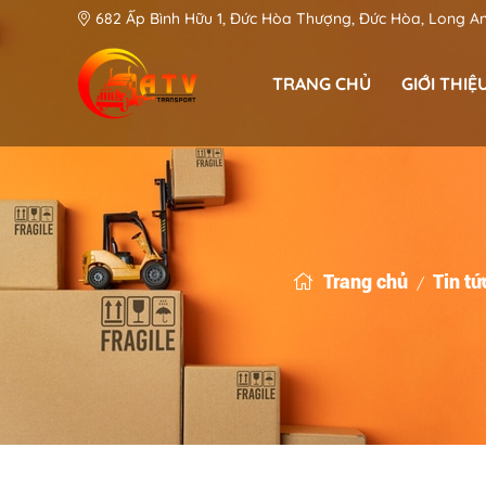
682 Ấp Bình Hữu 1, Đức Hòa Thượng, Đức Hòa, Long A
TRANG CHỦ
GIỚI THIỆ
Phan Văn Khánh - CEO & Founder
An Toàn Việt: Góp phần kiến tạo hệ thống Logistic hiện đại tại Long An
Trang chủ
Tin tứ