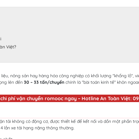
i
àn Việt?
ệu, nông sản hay hàng hóa công nghiệp có khối lượng "khổng lồ", việc 
rọng lên đến
30 – 33 tấn/chuyến
chính là "bài toán kinh tế" khôn ngoa
 chi phí vận chuyển romooc ngay – Hotline An Toàn Việt: 09
ận tải không có động cơ, được thiết kế để kết nối và dồn một phần tr
 4 lần xe tải hạng nặng thông thường.