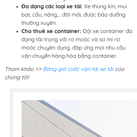
Đa dạng các loại xe tải:
Xe thùng kín, mui
bạt, cẩu, nâng,... đời mới, được bảo dưỡng
thường xuyên.
Cho thuê xe container:
Đội xe container đa
dạng tải trọng với rơ moóc và sơ mi rơ
moóc chuyên dụng, đáp ứng mọi nhu cầu
vận chuyển hàng hóa bằng container.
Tham khảo >>
Bảng giá cước vận tải xe tải
của
chúng tôi!