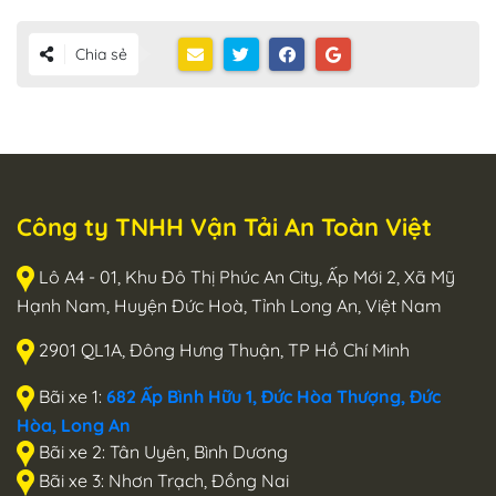
Chia sẻ
Công ty TNHH Vận Tải An Toàn Việt
Lô A4 - 01, Khu Đô Thị Phúc An City, Ấp Mới 2, Xã Mỹ
Hạnh Nam, Huyện Đức Hoà, Tỉnh Long An, Việt Nam
2901 QL1A, Đông Hưng Thuận, TP Hồ Chí Minh
Bãi xe 1:
682 Ấp Bình Hữu 1, Đức Hòa Thượng, Đức
Hòa, Long An
Bãi xe 2: Tân Uyên, Bình Dương
Bãi xe 3: Nhơn Trạch, Đồng Nai