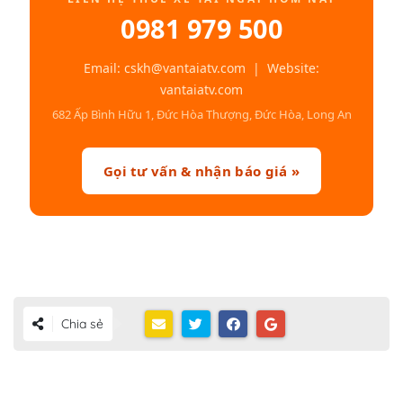
0981 979 500
Email: cskh@vantaiatv.com | Website:
vantaiatv.com
682 Ấp Bình Hữu 1, Đức Hòa Thượng, Đức Hòa, Long An
Gọi tư vấn & nhận báo giá »
Chia sẻ