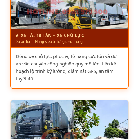
★ XE TẢI 18 TẤN – XE CHỦ LỰC
Dự án lớn – Hàng siêu trường siêu trọng
Dòng xe chủ lực, phục vụ lô hàng cực lớn và dự
án vận chuyển công nghiệp quy mô lớn. Lên kế
hoạch lộ trình kỹ lưỡng, giám sát GPS, an tâm
tuyệt đối.