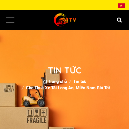
TIN TỨC
Trang chủ
Tin tức
Cho Thuê Xe Tải Long An, Miền Nam Giá Tốt