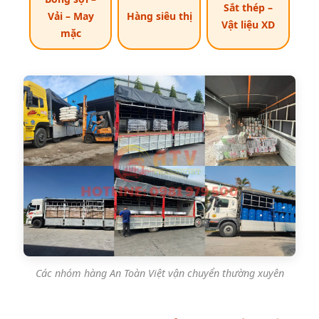
Sắt thép –
Vải – May
Hàng siêu thị
Vật liệu XD
mặc
Các nhóm hàng An Toàn Việt vận chuyển thường xuyên