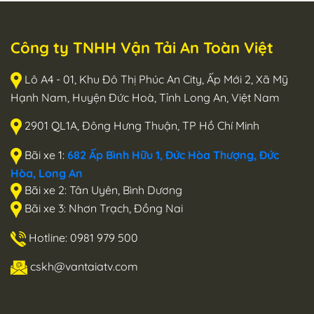
Công ty TNHH Vận Tải An Toàn Việt
Lô A4 - 01, Khu Đô Thị Phúc An City, Ấp Mới 2, Xã Mỹ
Hạnh Nam, Huyện Đức Hoà, Tỉnh Long An, Việt Nam
2901 QL1A, Đông Hưng Thuận, TP Hồ Chí Minh
Bãi xe 1:
682 Ấp Bình Hữu 1, Đức Hòa Thượng, Đức
Hòa, Long An
Bãi xe 2: Tân Uyên, Bình Dương
Bãi xe 3: Nhơn Trạch, Đồng Nai
Hotline: 0981 979 500
cskh@vantaiatv.com