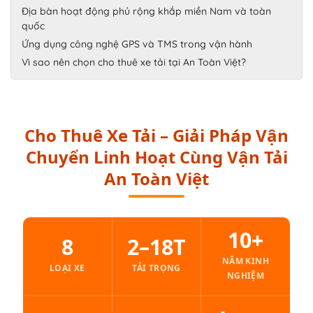
Địa bàn hoạt động phủ rộng khắp miền Nam và toàn
quốc
Ứng dụng công nghệ GPS và TMS trong vận hành
Vì sao nên chọn cho thuê xe tải tại An Toàn Việt?
Cho Thuê Xe Tải – Giải Pháp Vận
Chuyển Linh Hoạt Cùng Vận Tải
An Toàn Việt
10+
8
2–18T
NĂM KINH
LOẠI XE
TẢI TRỌNG
NGHIỆM