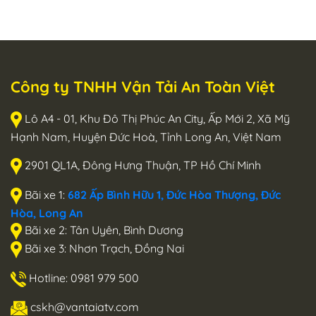
Công ty TNHH Vận Tải An Toàn Việt
Lô A4 - 01, Khu Đô Thị Phúc An City, Ấp Mới 2, Xã Mỹ
Hạnh Nam, Huyện Đức Hoà, Tỉnh Long An, Việt Nam
2901 QL1A, Đông Hưng Thuận, TP Hồ Chí Minh
Bãi xe 1:
682 Ấp Bình Hữu 1, Đức Hòa Thượng, Đức
Hòa, Long An
Bãi xe 2: Tân Uyên, Bình Dương
Bãi xe 3: Nhơn Trạch, Đồng Nai
Hotline: 0981 979 500
cskh@vantaiatv.com