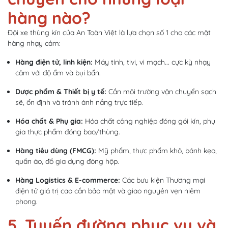
hàng nào?
Đội xe thùng kín của An Toàn Việt là lựa chọn số 1 cho các mặt
hàng nhạy cảm:
Hàng điện tử, linh kiện:
Máy tính, tivi, vi mạch... cực kỳ nhạy
cảm với độ ẩm và bụi bẩn.
Dược phẩm & Thiết bị y tế:
Cần môi trường vận chuyển sạch
sẽ, ổn định và tránh ánh nắng trực tiếp.
Hóa chất & Phụ gia:
Hóa chất công nghiệp đóng gói kín, phụ
gia thực phẩm đóng bao/thùng.
Hàng tiêu dùng (FMCG):
Mỹ phẩm, thực phẩm khô, bánh kẹo,
quần áo, đồ gia dụng đóng hộp.
Hàng Logistics & E-commerce:
Các bưu kiện Thương mại
điện tử giá trị cao cần bảo mật và giao nguyên vẹn niêm
phong.
5. Tuyến đường phục vụ và