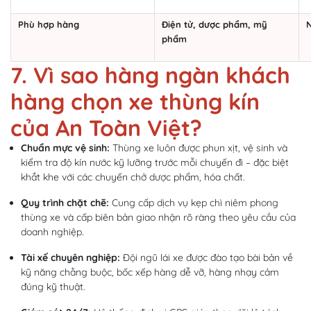
Phù hợp hàng
Điện tử, dược phẩm, mỹ
N
phẩm
7. Vì sao hàng ngàn khách
hàng chọn xe thùng kín
của An Toàn Việt?
Chuẩn mực vệ sinh:
Thùng xe luôn được phun xịt, vệ sinh và
kiểm tra độ kín nước kỹ lưỡng trước mỗi chuyến đi – đặc biệt
khắt khe với các chuyến chở dược phẩm, hóa chất.
Quy trình chặt chẽ:
Cung cấp dịch vụ kẹp chì niêm phong
thùng xe và cấp biên bản giao nhận rõ ràng theo yêu cầu của
doanh nghiệp.
Tài xế chuyên nghiệp:
Đội ngũ lái xe được đào tạo bài bản về
kỹ năng chằng buộc, bốc xếp hàng dễ vỡ, hàng nhạy cảm
đúng kỹ thuật.