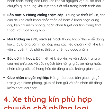
hoàn toàn. Hàng hóa luôn khô ráo và nguyên vẹn dù xe phải di
chuyển qua những khu vực thời tiết xấu trong hành trình dài.
Bảo mật & Phòng chống trộm cắp:
Thùng xe thiết kế kín, các
cửa đều có chốt khóa chắc chắn để bấm ổ khóa hoặc dùng
dây kẹp chì niêm phong, ngăn chặn tuyệt đối tình trạng thất
thoát, rút ruột hàng hóa.
Môi trường vệ sinh, sạch sẽ:
Vách thùng Inox/Nhôm dễ dàng
lau chùi, không bám mùi, đáp ứng các tiêu chuẩn khắt khe khi
vận chuyển thực phẩm, thiết bị y tế hay dược phẩm.
Bốc dỡ linh hoạt:
Dù thiết kế khép kín, xe vẫn được trang bị
cửa mở phía sau và cửa ngách bên hông, giúp xe nâng hoặc
nhân công bốc dỡ hàng hóa dễ dàng ở các không gian hẹp.
Giao nhận chuyên nghiệp:
Hàng hóa được bàn giao nguyên
trạng vẹn niêm phong, giúp cả bên gửi và bên nhận dễ dàng
kiểm soát, đối soát.
4. Xe thùng kín phù hợp
chuyên chở những loại