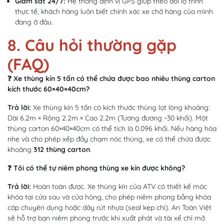
Giám sát 24/7:
Hệ thống định vị GPS giúp theo dõi lộ trình
thực tế, khách hàng luôn biết chính xác xe chở hàng của mình
đang ở đâu.
8. Câu hỏi thường gặp
(FAQ)
❓ Xe thùng kín 5 tấn có thể chứa được bao nhiêu thùng carton
kích thước 60×40×40cm?
Trả lời:
Xe thùng kín 5 tấn có kích thước thùng lọt lòng khoảng:
Dài 6.2m × Rộng 2.2m × Cao 2.2m (Tương đương ~30 khối). Một
thùng carton 60×40×40cm có thể tích là 0.096 khối. Nếu hàng hóa
nhẹ và cho phép xếp đầy chạm nóc thùng, xe có thể chứa được
khoảng
312 thùng carton
.
❓ Tôi có thể tự niêm phong thùng xe kín được không?
Trả lời:
Hoàn toàn được. Xe thùng kín của ATV có thiết kế móc
khóa tại cửa sau và cửa hông, cho phép niêm phong bằng khóa
cáp chuyên dụng hoặc dây rút nhựa (seal kẹp chì). An Toàn Việt
sẽ hỗ trợ bạn niêm phong trước khi xuất phát và tài xế chỉ mở