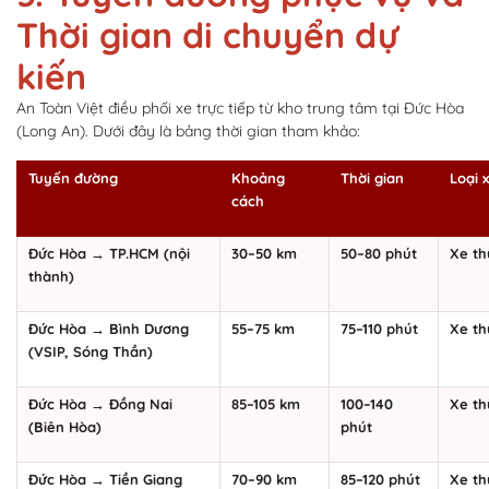
Thời gian di chuyển dự
kiến
An Toàn Việt điều phối xe trực tiếp từ kho trung tâm tại Đức Hòa
(Long An). Dưới đây là bảng thời gian tham khảo:
Tuyến đường
Khoảng
Thời gian
Loại 
cách
Đức Hòa → TP.HCM (nội
30–50 km
50–80 phút
Xe th
thành)
Đức Hòa → Bình Dương
55–75 km
75–110 phút
Xe th
(VSIP, Sóng Thần)
Đức Hòa → Đồng Nai
85–105 km
100–140
Xe th
(Biên Hòa)
phút
Đức Hòa → Tiền Giang
70–90 km
85–120 phút
Xe th