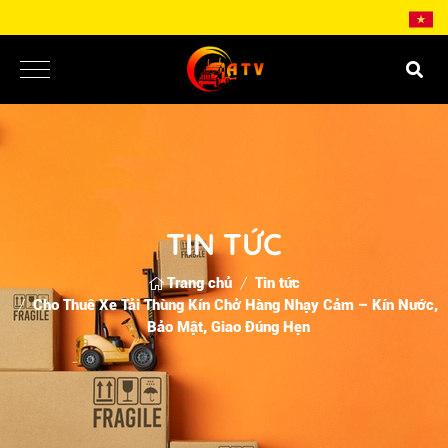
TIN TỨC
Trang chủ
Tin tức
Cho Thuê Xe Tải Thùng Kín Chở Hàng Nhạy Cảm – Kín Nước,
Bảo Mật, Giao Đúng Hẹn