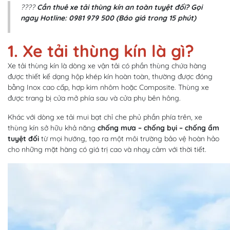
????
Cần thuê xe tải thùng kín an toàn tuyệt đối? Gọi
ngay Hotline: 0981 979 500 (Báo giá trong 15 phút)
1. Xe tải thùng kín là gì?
Xe tải thùng kín là dòng xe vận tải có phần thùng chứa hàng
được thiết kế dạng hộp khép kín hoàn toàn, thường được đóng
bằng Inox cao cấp, hợp kim nhôm hoặc Composite. Thùng xe
được trang bị cửa mở phía sau và cửa phụ bên hông.
Khác với dòng xe tải mui bạt chỉ che phủ phần phía trên, xe
thùng kín sở hữu khả năng
chống mưa – chống bụi – chống ẩm
tuyệt đối
từ mọi hướng, tạo ra một môi trường bảo vệ hoàn hảo
cho những mặt hàng có giá trị cao và nhạy cảm với thời tiết.