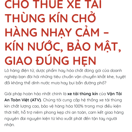
CHO THUÊ XE TẢI
THÙNG KÍN CHỞ
HÀNG NHẠY CẢM –
KÍN NƯỚC, BẢO MẬT,
GIAO ĐÚNG HẸN
Lô hàng điện tử, dược phẩm hay hóa chất đóng gói của doanh
nghiệp bạn đòi hỏi những tiêu chuẩn vận chuyển khắt khe, tuyệt
đối không thể dính nước mưa hay bụi bẩn đường phố?
Giải pháp hoàn hảo nhất chính là
xe tải thùng kín
của
Vận Tải
An Toàn Việt (ATV)
. Chúng tôi cung cấp hệ thống xe tải thùng
kín chất lượng cao, bảo vệ hàng hóa 100% trong mọi điều kiện
thời tiết, hỗ trợ niêm phong kẹp chì an toàn, cam kết giao hàng
nguyên đai nguyên kiện từ kho xuất phát đến tận tay người
nhận.