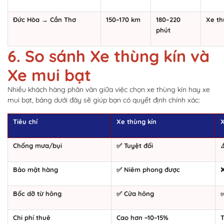
Đức Hòa → Cần Thơ
150–170 km
180–220
Xe th
phút
6. So sánh Xe thùng kín và
Xe mui bạt
Nhiều khách hàng phân vân giữa việc chọn xe thùng kín hay xe
mui bạt, bảng dưới đây sẽ giúp bạn có quyết định chính xác:
Tiêu chí
Xe thùng kín
X
Chống mưa/bụi
✅ Tuyệt đối
⚠
Bảo mật hàng
✅ Niêm phong được
Bốc dỡ từ hông
✅ Cửa hông
Chi phí thuê
Cao hơn ~10–15%