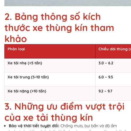
2. Bảng thông số kích
thước xe thùng kín tham
khả
o
Phân loại
Chiều dài thùng 
Xe tải nhẹ (<5 tấn)
3.0 – 6.2
Xe tải trung (5–10 tấn)
6.0 – 9.5
Xe tải nặng (>10 tấn)
9.2 – 9.7
3. Những ưu điểm vượt trội
của xe tải thùng kín
Bảo vệ thời tiết tuyệt đối:
Chống mưa, bụi bẩn và độ ẩm