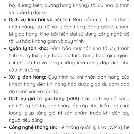
bộ, đường biển, đường hàng không), tối ưu hóa lộ trình
và quản lý đội xe.
Dịch vụ kho bãi và lưu trữ:
Bao gồm các hoạt động
nhận hàng, lưu trữ, xử lý đơn hàng, đóng gói và chuẩn
bị giao hàng. Kho bãi hiện đại sử dụng công nghệ để
tối ưu hóa không gian và quy trình.
Quản lý tồn kho:
Đảm bảo mức tồn kho tối ưu, tránh
tình trạng thiếu hụt hoặc dư thừa hàng hóa, giúp giảm
chi phí lưu trữ và tăng cường khả năng đáp ứng nhu
cầu thị trường.
Xử lý đơn hàng:
Quy trình từ khi nhận đơn hàng của
khách hàng đến khi hàng hóa được giao đi, đảm bảo
độ chính xác và tốc độ.
Dịch vụ giá trị gia tăng (VAS):
Các dịch vụ bổ sung
như đóng gói lại, dán nhãn, lắp ráp nhẹ, kiểm tra chất
lượng, giúp tăng giá trị sản phẩm trước khi đến tay
người tiêu dùng.
Công nghệ thông tin:
Hệ thống quản lý kho (WMS), hệ