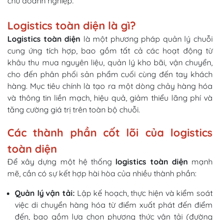
chủ doanh nghiệp.
Logistics toàn diện là gì?
Logistics toàn diện
là một phương pháp quản lý chuỗi
cung ứng tích hợp, bao gồm tất cả các hoạt động từ
khâu thu mua nguyên liệu, quản lý kho bãi, vận chuyển,
cho đến phân phối sản phẩm cuối cùng đến tay khách
hàng. Mục tiêu chính là tạo ra một dòng chảy hàng hóa
và thông tin liền mạch, hiệu quả, giảm thiểu lãng phí và
tăng cường giá trị trên toàn bộ chuỗi.
Các thành phần cốt lõi của logistics
toàn diện
Để xây dựng một hệ thống
logistics toàn diện
mạnh
mẽ, cần có sự kết hợp hài hòa của nhiều thành phần:
Quản lý vận tải:
Lập kế hoạch, thực hiện và kiểm soát
việc di chuyển hàng hóa từ điểm xuất phát đến điểm
đến, bao gồm lựa chọn phương thức vận tải (đường