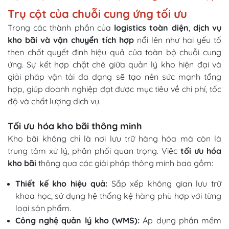
Trụ cột của chuỗi cung ứng tối ưu
Trong các thành phần của
logistics toàn diện
,
dịch vụ
kho bãi và vận chuyển tích hợp
nổi lên như hai yếu tố
then chốt quyết định hiệu quả của toàn bộ chuỗi cung
ứng. Sự kết hợp chặt chẽ giữa quản lý kho hiện đại và
giải pháp vận tải đa dạng sẽ tạo nên sức mạnh tổng
hợp, giúp doanh nghiệp đạt được mục tiêu về chi phí, tốc
độ và chất lượng dịch vụ.
Tối ưu hóa kho bãi thông minh
Kho bãi không chỉ là nơi lưu trữ hàng hóa mà còn là
trung tâm xử lý, phân phối quan trọng. Việc
tối ưu hóa
kho bãi
thông qua các giải pháp thông minh bao gồm:
Thiết kế kho hiệu quả:
Sắp xếp không gian lưu trữ
khoa học, sử dụng hệ thống kệ hàng phù hợp với từng
loại sản phẩm.
Công nghệ quản lý kho (WMS):
Áp dụng phần mềm