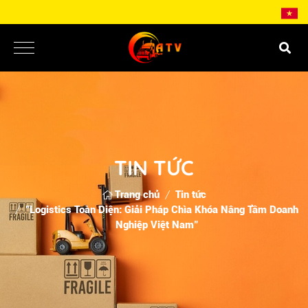
TIN TỨC
Trang chủ
Tin tức
"Logistics Toàn Diện: Giải Pháp Chìa Khóa Nâng Tầm Doanh
Nghiệp Việt Nam"