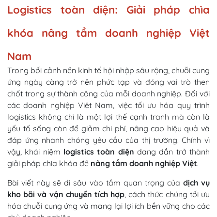
Logistics toàn diện: Giải pháp chìa
khóa nâng tầm doanh nghiệp Việt
Nam
Trong bối cảnh nền kinh tế hội nhập sâu rộng, chuỗi cung
ứng ngày càng trở nên phức tạp và đóng vai trò then
chốt trong sự thành công của mỗi doanh nghiệp. Đối với
các doanh nghiệp Việt Nam, việc tối ưu hóa quy trình
logistics không chỉ là một lợi thế cạnh tranh mà còn là
yếu tố sống còn để giảm chi phí, nâng cao hiệu quả và
đáp ứng nhanh chóng yêu cầu của thị trường. Chính vì
vậy, khái niệm
logistics toàn diện
đang dần trở thành
giải pháp chìa khóa để
nâng tầm doanh nghiệp Việt
.
Bài viết này sẽ đi sâu vào tầm quan trọng của
dịch vụ
kho bãi và vận chuyển tích hợp
, cách thức chúng tối ưu
hóa chuỗi cung ứng và mang lại lợi ích bền vững cho các