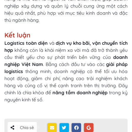
nghiệp xây dựng và quản lý chuỗi cung ứng một cách
hiệu quả nhất, phù hợp với mục tiêu kinh doanh và đặc
thù ngành hàng.
Kết luận
Logistics toàn diện
và
dịch vụ kho bãi, vận chuyển tích
hợp
không còn là khái niệm xa vời mà đã trở thành yêu
cầu thiết yếu cho sự phát triển bền vững của
doanh
nghiệp Việt Nam
. Bằng cách đầu tư vào các
giải pháp
logistics
thông minh, doanh nghiệp có thể tối ưu hóa
hoạt động, giảm chi phí, nâng cao trải nghiệm khách
hàng và củng cố vị thế cạnh tranh trên thị trường. Đây
chính là chìa khóa để
nâng tầm doanh nghiệp
trong kỷ
nguyên kinh tế số.
Chia sẻ