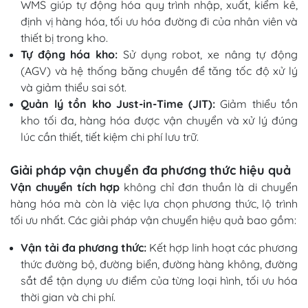
WMS giúp tự động hóa quy trình nhập, xuất, kiểm kê,
định vị hàng hóa, tối ưu hóa đường đi của nhân viên và
thiết bị trong kho.
Tự động hóa kho:
Sử dụng robot, xe nâng tự động
(AGV) và hệ thống băng chuyền để tăng tốc độ xử lý
và giảm thiểu sai sót.
Quản lý tồn kho Just-in-Time (JIT):
Giảm thiểu tồn
kho tối đa, hàng hóa được vận chuyển và xử lý đúng
lúc cần thiết, tiết kiệm chi phí lưu trữ.
Giải pháp vận chuyển đa phương thức hiệu quả
Vận chuyển tích hợp
không chỉ đơn thuần là di chuyển
hàng hóa mà còn là việc lựa chọn phương thức, lộ trình
tối ưu nhất. Các giải pháp vận chuyển hiệu quả bao gồm:
Vận tải đa phương thức:
Kết hợp linh hoạt các phương
thức đường bộ, đường biển, đường hàng không, đường
sắt để tận dụng ưu điểm của từng loại hình, tối ưu hóa
thời gian và chi phí.