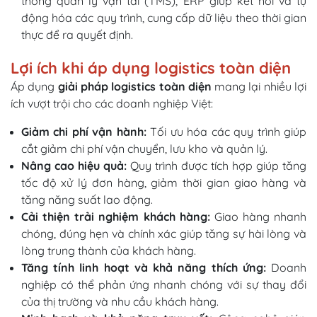
thống quản lý vận tải (TMS), ERP giúp kết nối và tự
động hóa các quy trình, cung cấp dữ liệu theo thời gian
thực để ra quyết định.
Lợi ích khi áp dụng logistics toàn diện
Áp dụng
giải pháp logistics toàn diện
mang lại nhiều lợi
ích vượt trội cho các doanh nghiệp Việt:
Giảm chi phí vận hành:
Tối ưu hóa các quy trình giúp
cắt giảm chi phí vận chuyển, lưu kho và quản lý.
Nâng cao hiệu quả:
Quy trình được tích hợp giúp tăng
tốc độ xử lý đơn hàng, giảm thời gian giao hàng và
tăng năng suất lao động.
Cải thiện trải nghiệm khách hàng:
Giao hàng nhanh
chóng, đúng hẹn và chính xác giúp tăng sự hài lòng và
lòng trung thành của khách hàng.
Tăng tính linh hoạt và khả năng thích ứng:
Doanh
nghiệp có thể phản ứng nhanh chóng với sự thay đổi
của thị trường và nhu cầu khách hàng.