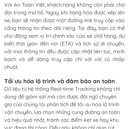
Với An Toàn Việt, khách hàng không còn phải chờ
đợi trong mơ hồ. Ngay khi hàng hóa được xếp lên
xe, bạn sẽ nhận được một đường link truy cập vào
cổng thông tin theo dõi riêng. Tại đây, bạn có thể
chủ động xem vị trí chính xác của xe chở hàng, dự
kiến thời gian đến nơi (ETA) và lịch sử di chuyển,
với mọi thông tin đều được cập nhật liên tục, minh
bạch và dễ dàng truy cập chỉ với vài cú nhấp
chuột.
Tối ưu hóa lộ trình và đảm bảo an toàn
Dữ liệu từ hệ thống Real-time Tracking không chỉ
dùng để giám sát mà còn được đội ngũ chuyên
gia của chúng tôi phân tích để tối ưu hóa lộ trình
vận chuyển, lựa chọn những cung đường an toàn
và hiệu quả nhất, tránh các điểm kẹt xe hay khu
vực đang thi công. Điều này không chỉ giúp rút