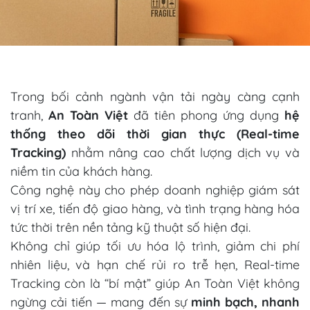
Trong bối cảnh ngành vận tải ngày càng cạnh
tranh,
An Toàn Việt
đã tiên phong ứng dụng
hệ
thống theo dõi thời gian thực (Real-time
Tracking)
nhằm nâng cao chất lượng dịch vụ và
niềm tin của khách hàng.
Công nghệ này cho phép doanh nghiệp giám sát
vị trí xe, tiến độ giao hàng, và tình trạng hàng hóa
tức thời trên nền tảng kỹ thuật số hiện đại.
Không chỉ giúp tối ưu hóa lộ trình, giảm chi phí
nhiên liệu, và hạn chế rủi ro trễ hẹn, Real-time
Tracking còn là “bí mật” giúp An Toàn Việt không
ngừng cải tiến — mang đến sự
minh bạch, nhanh