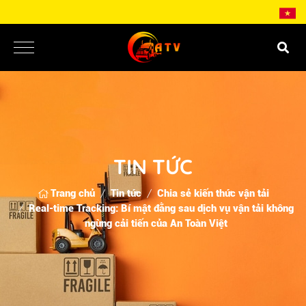
TIN TỨC
Trang chủ
Tin tức
Chia sẻ kiến thức vận tải
Real-time Tracking: Bí mật đằng sau dịch vụ vận tải không
ngừng cải tiến của An Toàn Việt