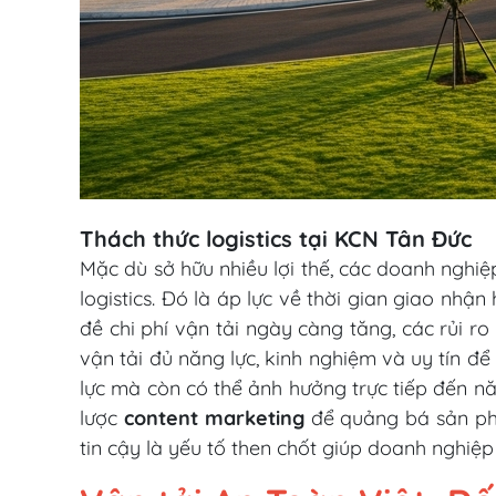
Thách thức logistics tại KCN Tân Đức
Mặc dù sở hữu nhiều lợi thế, các doanh nghiệ
logistics. Đó là áp lực về thời gian giao nh
đề chi phí vận tải ngày càng tăng, các rủi r
vận tải đủ năng lực, kinh nghiệm và uy tín đ
lực mà còn có thể ảnh hưởng trực tiếp đến nă
lược
content marketing
để quảng bá sản phẩm
tin cậy là yếu tố then chốt giúp doanh nghiệp d