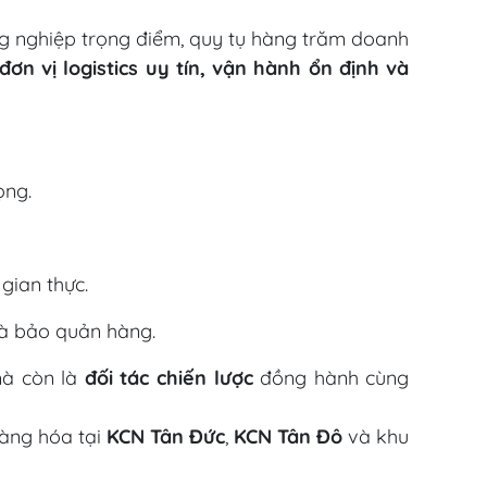
g nghiệp trọng điểm, quy tụ hàng trăm doanh
đơn vị logistics uy tín, vận hành ổn định và
ọng.
gian thực.
và bảo quản hàng.
mà còn là
đối tác chiến lược
đồng hành cùng
hàng hóa tại
KCN Tân Đức
,
KCN Tân Đô
và khu