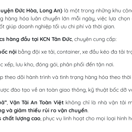
huyện Đức Hòa, Long An)
là một trong những khu côn
ng hàng hóa luân chuyển lớn mỗi ngày, việc lựa chọn
ốt giúp doanh nghiệp tối ưu chi phí và thời gian.
tics hàng đầu tại KCN Tân Đức
, chuyên cung cấp:
uốc nội
bằng đội xe tải, container, xe đầu kéo đa tải tr
ốc xếp, lưu kho, đóng gói, phân phối đến tận nơi.
p theo dõi hành trình và tình trạng hàng hóa theo thời 
ược đào tạo về an toàn giao thông, kỹ thuật bốc dỡ 
uả”
,
Vận Tải An Toàn Việt
không chỉ là nhà vận tải 
ng và giảm thiểu rủi ro vận chuyển
.
cs chất lượng cao
, phục vụ linh hoạt cho mọi loại hình 