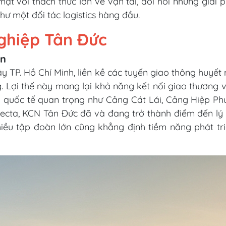
mặt với thách thức lớn về vận tải, đòi hỏi những giải 
hư một đối tác logistics hàng đầu.
nghiệp Tân Đức
ển
ây TP. Hồ Chí Minh, liền kề các tuyến giao thông huyế
 Lợi thế này mang lại khả năng kết nối giao thương v
 quốc tế quan trọng như Cảng Cát Lái, Cảng Hiệp Phư
 hecta, KCN Tân Đức đã và đang trở thành điểm đến lý
nhiều tập đoàn lớn cũng khẳng định tiềm năng phát t