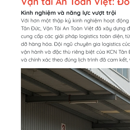
Vận tải An Toàn Việt: Đối
Kinh nghiệm và năng lực vượt trội
Với hơn một thập kỷ kinh nghiệm hoạt động s
Tân Đức, Vận Tải An Toàn Việt đã xây dựng đư
cung cấp các giải pháp logistics toàn diện, 
dỡ hàng hóa. Đội ngũ chuyên gia logistics củ
vận hành và đặc thù riêng biệt của KCN Tân
và chính xác theo đúng lịch trình đã cam kết