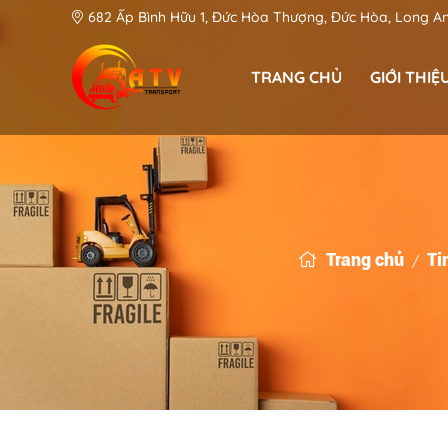
682 Ấp Bình Hữu 1, Đức Hòa Thượng, Đức Hòa, Long A
TRANG CHỦ
GIỚI THIỆ
Phan Văn Khánh - CEO & Founder
An Toàn Việt: Góp phần kiến tạo hệ thống Logistic hiện đại tại Long An
Trang chủ
Ti