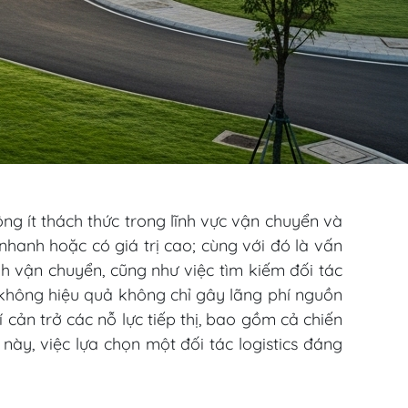
ng ít thách thức trong lĩnh vực vận chuyển và
nhanh hoặc có giá trị cao; cùng với đó là vấn
nh vận chuyển, cũng như việc tìm kiếm đối tác
g không hiệu quả không chỉ gây lãng phí nguồn
cản trở các nỗ lực tiếp thị, bao gồm cả chiến
này, việc lựa chọn một đối tác logistics đáng