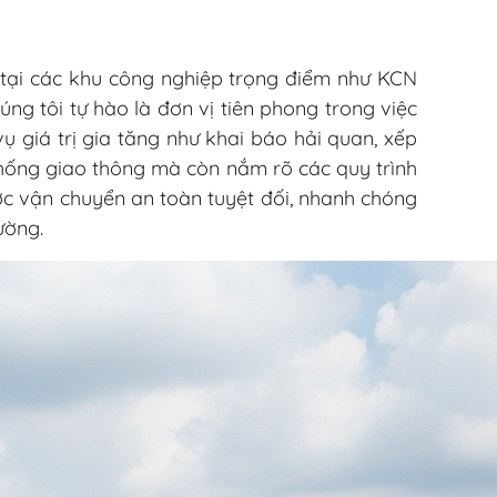
à tại các khu công nghiệp trọng điểm như KCN
ng tôi tự hào là đơn vị tiên phong trong việc
ụ giá trị gia tăng như khai báo hải quan, xếp
 thống giao thông mà còn nắm rõ các quy trình
c vận chuyển an toàn tuyệt đối, nhanh chóng
ường.