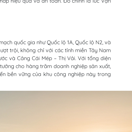
pháp hiệu quả và an toàn. Đó chính là lúc Vận
t mạch quốc gia như Quốc lộ 1A, Quốc lộ N2, và
ượt trội, không chỉ với các tỉnh miền Tây Nam
ớc và Cảng Cái Mép – Thị Vải. Với tổng diện
 tưởng cho hàng trăm doanh nghiệp sản xuất,
riển bền vững của khu công nghiệp này trong