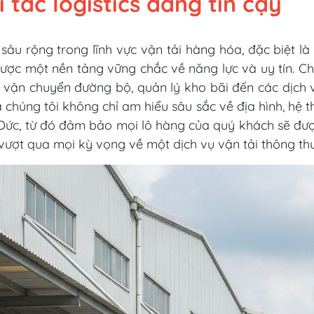
 tác logistics đáng tin cậy
âu rộng trong lĩnh vực vận tải hàng hóa, đặc biệt l
ợc một nền tảng vững chắc về năng lực và uy tín. Chú
từ vận chuyển đường bộ, quản lý kho bãi đến các dịch v
a chúng tôi không chỉ am hiểu sâu sắc về địa hình, hệ
 Đức, từ đó đảm bảo mọi lô hàng của quý khách sẽ đượ
, vượt qua mọi kỳ vọng về một dịch vụ vận tải thông th