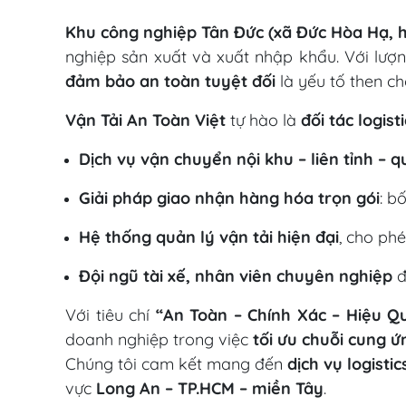
Khu công nghiệp Tân Đức (xã Đức Hòa Hạ, 
nghiệp sản xuất và xuất nhập khẩu. Với lượ
đảm bảo an toàn tuyệt đối
là yếu tố then ch
Vận Tải An Toàn Việt
tự hào là
đối tác logis
Dịch vụ vận chuyển nội khu – liên tỉnh – q
Giải pháp giao nhận hàng hóa trọn gói
: b
Hệ thống quản lý vận tải hiện đại
, cho phé
Đội ngũ tài xế, nhân viên chuyên nghiệp
đ
Với tiêu chí
“An Toàn – Chính Xác – Hiệu Q
doanh nghiệp trong việc
tối ưu chuỗi cung ứ
Chúng tôi cam kết mang đến
dịch vụ logisti
vực
Long An – TP.HCM – miền Tây
.