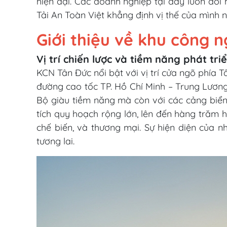
hiện đại. Các doanh nghiệp tại đây luôn đối 
Tải An Toàn Việt khẳng định vị thế của mình n
Giới thiệu về khu công 
Vị trí chiến lược và tiềm năng phát tri
KCN Tân Đức nổi bật với vị trí cửa ngõ phía T
đường cao tốc TP. Hồ Chí Minh – Trung Lương.
Bộ giàu tiềm năng mà còn với các cảng biển
tích quy hoạch rộng lớn, lên đến hàng trăm
chế biến, và thương mại. Sự hiện diện của 
tương lai.