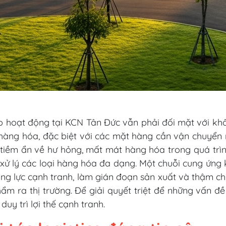
p hoạt động tại KCN Tân Đức vẫn phải đối mặt với khô
ận hàng hóa, đặc biệt với các mặt hàng cần vận chuyển 
o tiềm ẩn về hư hỏng, mất mát hàng hóa trong quá trì
ể xử lý các loại hàng hóa đa dạng. Một chuỗi cung ứn
ng lực cạnh tranh, làm gián đoạn sản xuất và thậm chí 
 ra thị trường. Để giải quyết triệt để những vấn đề 
uy trì lợi thế cạnh tranh.