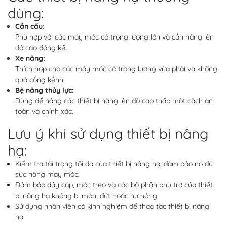
dùng:
Cần cẩu:
Phù hợp với các máy móc có trọng lượng lớn và cần nâng lên
độ cao đáng kể.
Xe nâng:
Thích hợp cho các máy móc có trọng lượng vừa phải và không
quá cồng kềnh.
Bệ nâng thủy lực:
Dùng để nâng các thiết bị nặng lên độ cao thấp một cách an
toàn và chính xác.
Lưu ý khi sử dụng thiết bị nâng
hạ:
Kiểm tra tải trọng tối đa của thiết bị nâng hạ, đảm bảo nó đủ
sức nâng máy móc.
Đảm bảo dây cáp, móc treo và các bộ phận phụ trợ của thiết
bị nâng hạ không bị mòn, đứt hoặc hư hỏng.
Sử dụng nhân viên có kinh nghiệm để thao tác thiết bị nâng
hạ.