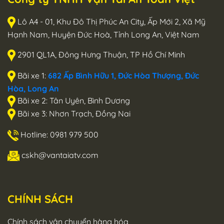
Lô A4 - 01, Khu Đô Thị Phúc An City, Ấp Mới 2, Xã Mỹ
Hạnh Nam, Huyện Đức Hoà, Tỉnh Long An, Việt Nam
2901 QL1A, Đông Hưng Thuận, TP Hồ Chí Minh
Bãi xe 1:
682 Ấp Bình Hữu 1, Đức Hòa Thượng, Đức
Hòa, Long An
Bãi xe 2: Tân Uyên, Bình Dương
Bãi xe 3: Nhơn Trạch, Đồng Nai
Hotline: 0981 979 500
cskh@vantaiatv.com
CHÍNH SÁCH
Chính sách vận chuyển hàng hóa