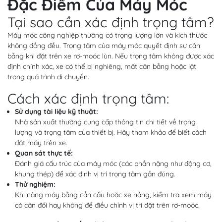
Đặc Điểm Của Máy Móc
Tại sao cần xác định trọng tâm?
Máy móc công nghiệp thường có trọng lượng lớn và kích thước
không đồng đều. Trọng tâm của máy móc quyết định sự cân
bằng khi đặt trên xe rơ-moóc lùn. Nếu trọng tâm không được xác
định chính xác, xe có thể bị nghiêng, mất cân bằng hoặc lật
trong quá trình di chuyển.
Cách xác định trọng tâm:
Sử dụng tài liệu kỹ thuật:
Nhà sản xuất thường cung cấp thông tin chi tiết về trọng
lượng và trọng tâm của thiết bị. Hãy tham khảo để biết cách
đặt máy trên xe.
Quan sát thực tế:
Đánh giá cấu trúc của máy móc (các phần nặng như động cơ,
khung thép) để xác định vị trí trọng tâm gần đúng.
Thử nghiệm:
Khi nâng máy bằng cần cẩu hoặc xe nâng, kiểm tra xem máy
có cân đối hay không để điều chỉnh vị trí đặt trên rơ-moóc.