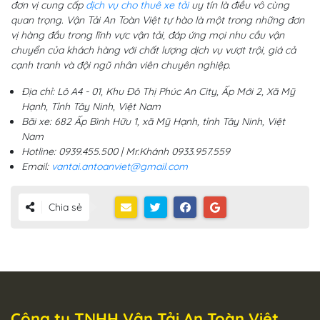
đơn vị cung cấp
dịch vụ cho thuê xe tải
uy tín là điều vô cùng
quan trọng. Vận Tải An Toàn Việt tự hào là một trong những đơn
vị hàng đầu trong lĩnh vực vận tải, đáp ứng mọi nhu cầu vận
chuyển của khách hàng với chất lượng dịch vụ vượt trội, giá cả
cạnh tranh và đội ngũ nhân viên chuyên nghiệp.
Địa chỉ: Lô A4 - 01, Khu Đô Thị Phúc An City, Ấp Mới 2, Xã Mỹ
Hạnh, Tỉnh Tây Ninh, Việt Nam
Bãi xe: 682 Ấp Bình Hữu 1, xã Mỹ Hạnh, tỉnh Tây Ninh, Việt
Nam
Hotline: 0939.455.500 | Mr.Khánh 0933.957.559
Email:
vantai.antoanviet@gmail.com
Chia sẻ
Công ty TNHH Vận Tải An Toàn Việt