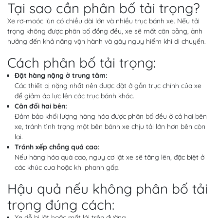
Tại sao cần phân bố tải trọng?
Xe rơ-moóc lùn có chiều dài lớn và nhiều trục bánh xe. Nếu tải
trọng không được phân bố đồng đều, xe sẽ mất cân bằng, ảnh
hưởng đến khả năng vận hành và gây nguy hiểm khi di chuyển.
Cách phân bố tải trọng:
Đặt hàng nặng ở trung tâm:
Các thiết bị nặng nhất nên được đặt ở gần trục chính của xe
để giảm áp lực lên các trục bánh khác.
Cân đối hai bên:
Đảm bảo khối lượng hàng hóa được phân bố đều ở cả hai bên
xe, tránh tình trạng một bên bánh xe chịu tải lớn hơn bên còn
lại.
Tránh xếp chồng quá cao:
Nếu hàng hóa quá cao, nguy cơ lật xe sẽ tăng lên, đặc biệt ở
các khúc cua hoặc khi phanh gấp.
Hậu quả nếu không phân bố tải
trọng đúng cách:
Xe dễ bị lật hoặc mất lái trên đường.