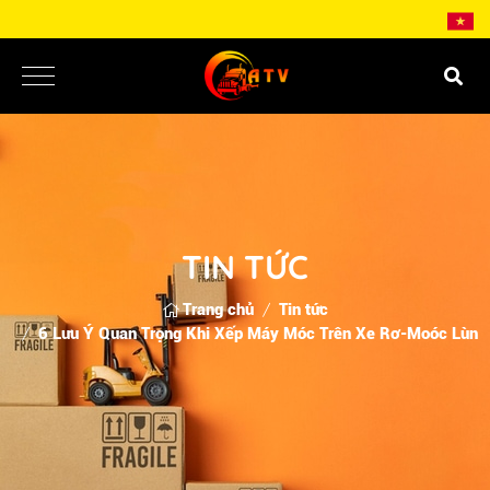
TIN TỨC
Trang chủ
Tin tức
6 Lưu Ý Quan Trọng Khi Xếp Máy Móc Trên Xe Rơ-Moóc Lùn