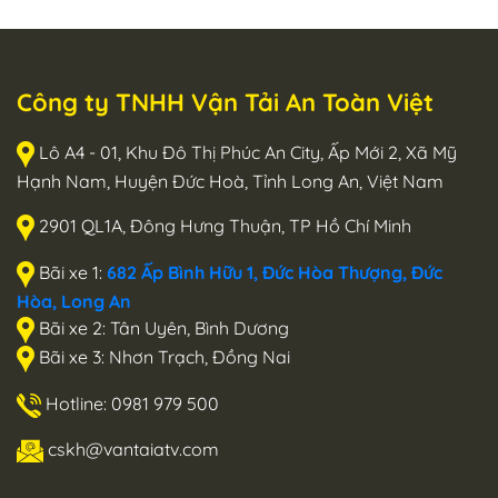
Công ty TNHH Vận Tải An Toàn Việt
Lô A4 - 01, Khu Đô Thị Phúc An City, Ấp Mới 2, Xã Mỹ
Hạnh Nam, Huyện Đức Hoà, Tỉnh Long An, Việt Nam
2901 QL1A, Đông Hưng Thuận, TP Hồ Chí Minh
Bãi xe 1:
682 Ấp Bình Hữu 1, Đức Hòa Thượng, Đức
Hòa, Long An
Bãi xe 2: Tân Uyên, Bình Dương
Bãi xe 3: Nhơn Trạch, Đồng Nai
Hotline: 0981 979 500
cskh@vantaiatv.com