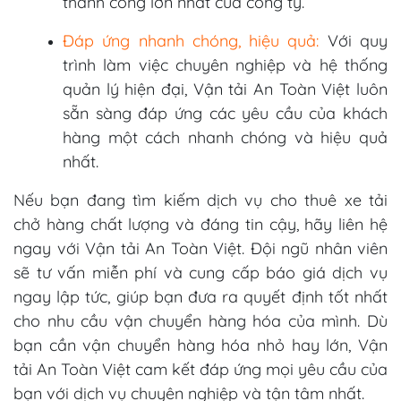
thành công lớn nhất của công ty.
Đáp ứng nhanh chóng, hiệu quả:
Với quy
trình làm việc chuyên nghiệp và hệ thống
quản lý hiện đại, Vận tải An Toàn Việt luôn
sẵn sàng đáp ứng các yêu cầu của khách
hàng một cách nhanh chóng và hiệu quả
nhất.
Nếu bạn đang tìm kiếm dịch vụ cho thuê xe tải
chở hàng chất lượng và đáng tin cậy, hãy liên hệ
ngay với Vận tải An Toàn Việt. Đội ngũ nhân viên
sẽ tư vấn miễn phí và cung cấp báo giá dịch vụ
ngay lập tức, giúp bạn đưa ra quyết định tốt nhất
cho nhu cầu vận chuyển hàng hóa của mình. Dù
bạn cần vận chuyển hàng hóa nhỏ hay lớn, Vận
tải An Toàn Việt cam kết đáp ứng mọi yêu cầu của
bạn với dịch vụ chuyên nghiệp và tận tâm nhất.