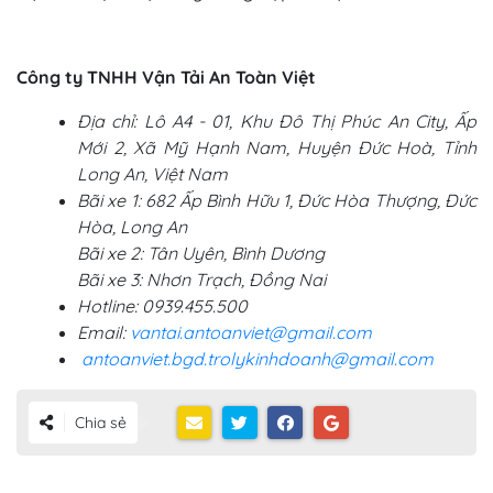
Công ty TNHH Vận Tải An Toàn Việt
Địa chỉ: Lô A4 - 01, Khu Đô Thị Phúc An City, Ấp
Mới 2, Xã Mỹ Hạnh Nam, Huyện Đức Hoà, Tỉnh
Long An, Việt Nam
Bãi xe 1: 682 Ấp Bình Hữu 1, Đức Hòa Thượng, Đức
Hòa, Long An
Bãi xe 2: Tân Uyên, Bình Dương
Bãi xe 3: Nhơn Trạch, Đồng Nai
Hotline: 0939.455.500
Email:
vantai.antoanviet@gmail.com
antoanviet.bgd.trolykinhdoanh@gmail.com
Chia sẻ