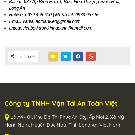
Bãi xe: 682 Ấp Bình Hữu 1, Đức Hòa Thượng, Đức Hòa, 
Long An
Hotline: 0939.455.500 | Mr.Khánh 0933.957.55
Email: vantai.antoanviet@gmail.com 
antoanviet.bgd.trolykinhdoanh@gmail.com
Chia sẻ
Công ty TNHH Vận Tải An Toàn Việt
Lô A4 - 01, Khu Đô Thị Phúc An City, Ấp Mới 2, Xã Mỹ
Hạnh Nam, Huyện Đức Hoà, Tỉnh Long An, Việt Nam