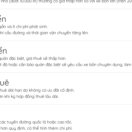
hỏ (dưới 10.000 lít) thường có giá thấp hơn so với xe bồn lớn (trên 20.
ển
 và ít chi phí phát sinh.
 phí cầu đường và thời gian vận chuyển tăng lên.
ển
ản đặc biệt, giá thuê sẽ thấp hơn.
t độ hoặc cần bảo quản đặc biệt sẽ yêu cầu xe bồn chuyên dụng, làm 
huê
uê dài hạn do không có ưu đãi cố định.
 khi ký hợp đồng thuê lâu dài.
 các tuyến đường quốc lộ hoặc cao tốc.
ơn quy định, có thể tính thêm chi phí.