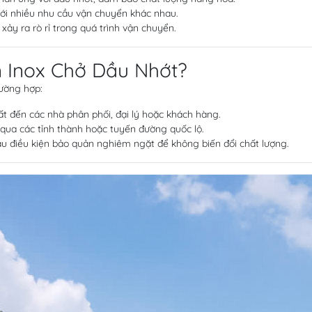
 với nhiều nhu cầu vận chuyển khác nhau.
y ra rò rỉ trong quá trình vận chuyển.
n Inox Chở Dầu Nhớt?
rường hợp:
t đến các nhà phân phối, đại lý hoặc khách hàng.
qua các tỉnh thành hoặc tuyến đường quốc lộ.
ầu điều kiện bảo quản nghiêm ngặt để không biến đổi chất lượng.