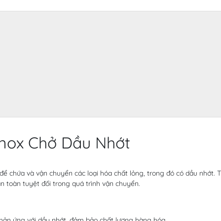
Inox Chở Dầu Nhớt
 để chứa và vận chuyển các loại hóa chất lỏng, trong đó có dầu nhớt. 
 toàn tuyệt đối trong quá trình vận chuyển.
ản ứng với dầu nhớt, đảm bảo chất lượng hàng hóa.