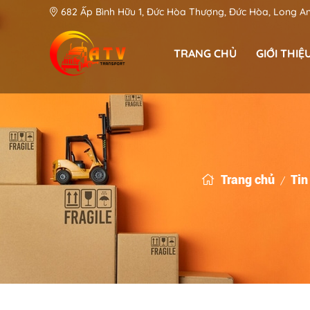
682 Ấp Bình Hữu 1, Đức Hòa Thượng, Đức Hòa, Long A
TRANG CHỦ
GIỚI THIỆ
Phan Văn Khánh - CEO & Founder
An Toàn Việt: Góp phần kiến tạo hệ thống Logistic hiện đại tại Long An
Trang chủ
Tin