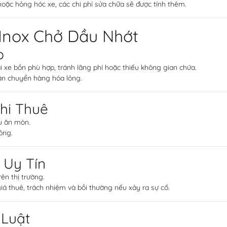
hoặc hỏng hóc xe, các chi phí sửa chữa sẽ được tính thêm.
 Inox Chở Dầu Nhớt
p
i xe bồn phù hợp, tránh lãng phí hoặc thiếu không gian chứa.
ận chuyển hàng hóa lỏng.
Khi Thuê
ệu ăn mòn.
ỏng.
 Uy Tín
ên thị trường.
á thuê, trách nhiệm và bồi thường nếu xảy ra sự cố.
 Luật