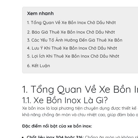
Xem nhanh
1. Tổng Quan Về Xe Bồn Inox Chở Dầu Nhớt
2. Báo Giá Thuê Xe Bồn Inox Chở Dầu Nhớt
3. Các Yếu Tố Ảnh Hưởng Đến Giá Thuê Xe Bồn
4. Lưu Ý Khi Thuê Xe Bồn Inox Chở Dầu Nhớt
5. Lợi Ích Khi Thuê Xe Bồn Inox Chở Dầu Nhớt
6. Kết Luận
1. Tổng Quan Về Xe Bồn 
1.1. Xe Bồn Inox Là Gì?
Xe bồn inox là loại phương tiện chuyên dụng được thiết kế
khả năng chống ăn mòn và chịu nhiệt cao, giúp đảm bảo an
Đặc điểm nổi bật của xe bồn inox:
Chất liệu inox 304 hoặc 316:
Chống ăn mòn và không ph