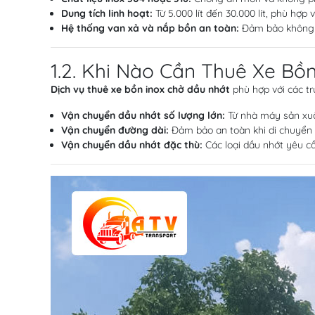
Dung tích linh hoạt:
Từ 5.000 lít đến 30.000 lít, phù hợp
Hệ thống van xả và nắp bồn an toàn:
Đảm bảo không xả
1.2. Khi Nào Cần Thuê Xe Bồ
Dịch vụ thuê xe bồn inox chở dầu nhớt
phù hợp với các t
Vận chuyển dầu nhớt số lượng lớn:
Từ nhà máy sản xuấ
Vận chuyển đường dài:
Đảm bảo an toàn khi di chuyển 
Vận chuyển dầu nhớt đặc thù:
Các loại dầu nhớt yêu c