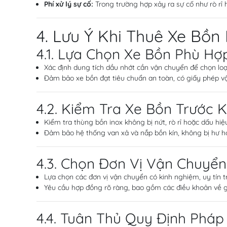
Phí xử lý sự cố:
Trong trường hợp xảy ra sự cố như rò rỉ 
4. Lưu Ý Khi Thuê Xe Bồn
4.1. Lựa Chọn Xe Bồn Phù Hợ
Xác định dung tích dầu nhớt cần vận chuyển để chọn loạ
Đảm bảo xe bồn đạt tiêu chuẩn an toàn, có giấy phép v
4.2. Kiểm Tra Xe Bồn Trước 
Kiểm tra thùng bồn inox không bị nứt, rò rỉ hoặc dấu hi
Đảm bảo hệ thống van xả và nắp bồn kín, không bị hư h
4.3. Chọn Đơn Vị Vận Chuyển
Lựa chọn các đơn vị vận chuyển có kinh nghiệm, uy tín tr
Yêu cầu hợp đồng rõ ràng, bao gồm các điều khoản về gi
4.4. Tuân Thủ Quy Định Pháp