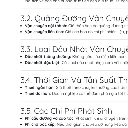
Dung tích xe bồn ảnh hưởng trực tiếp đến giá thuê. Xe bồn n
3.2. Quãng Đường Vận Chuy
Vận chuyển nội thành:
Giá thấp hơn do quãng đường ngắn
Vận chuyển liên tỉnh:
Giá cao hơn do chi phí nhiên liệu,
3.3. Loại Dầu Nhớt Vận Chuy
Dầu nhớt thông thường:
Không yêu cầu điều kiện bảo qu
Dầu nhớt đặc biệt:
Các loại dầu nhớt nhạy cảm với nhiệ
3.4. Thời Gian Và Tần Suất T
Thuê ngắn hạn:
Giá thuê theo chuyến thường cao hơn th
Thuê dài hạn:
Doanh nghiệp có thể đàm phán giá tốt hơn
3.5. Các Chi Phí Phát Sinh
Phí cầu đường và cao tốc:
Phát sinh khi di chuyển trên
Phí chờ bốc xếp:
Nếu thời gian chờ xếp dỡ hàng kéo dài h