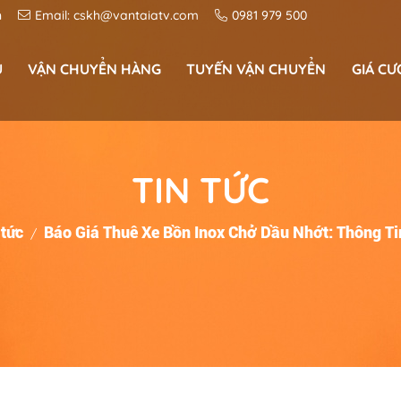
n
Email:
cskh@vantaiatv.com
0981 979 500
U
VẬN CHUYỂN HÀNG
TUYẾN VẬN CHUYỂN
GIÁ CƯ
Vận chuyển hoá chất công nghiệp
Dịch vụ Vận Chuyển Hàng Siêu Thị
Vận Chuyển Sắt Thép Đường Bộ
Tuyến vận chuyển miền trung
Tuyến vận chuyển tây nguyên
Bảng giá cước vận chuyển container, xe t
TIN TỨC
 tức
Báo Giá Thuê Xe Bồn Inox Chở Dầu Nhớt: Thông Ti