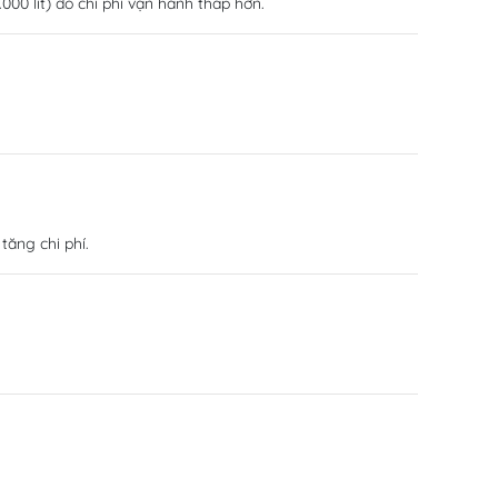
000 lít) do chi phí vận hành thấp hơn.
tăng chi phí.