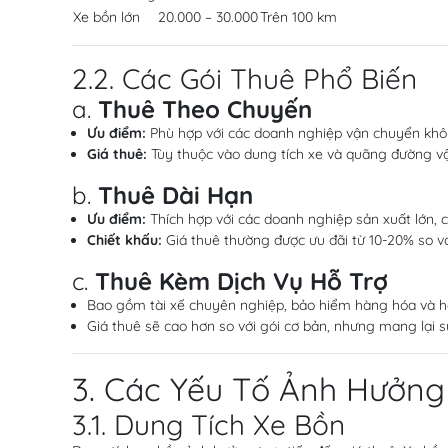
Xe bồn lớn
20.000 – 30.000
Trên 100 km
2.2. Các Gói Thuê Phổ Biến
a.
Thuê Theo Chuyến
Ưu điểm:
Phù hợp với các doanh nghiệp vận chuyển khôn
Giá thuê:
Tùy thuộc vào dung tích xe và quãng đường v
b.
Thuê Dài Hạn
Ưu điểm:
Thích hợp với các doanh nghiệp sản xuất lớn, 
Chiết khấu:
Giá thuê thường được ưu đãi từ 10-20% so v
c.
Thuê Kèm Dịch Vụ Hỗ Trợ
Bao gồm tài xế chuyên nghiệp, bảo hiểm hàng hóa và hỗ 
Giá thuê sẽ cao hơn so với gói cơ bản, nhưng mang lại sự
3. Các Yếu Tố Ảnh Hưởng
3.1. Dung Tích Xe Bồn