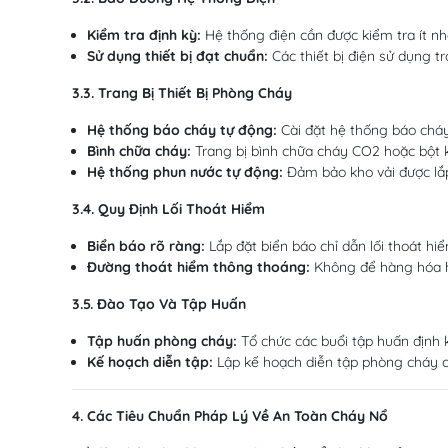
Kiểm tra định kỳ:
Hệ thống điện cần được kiểm tra ít nh
Sử dụng thiết bị đạt chuẩn:
Các thiết bị điện sử dụng t
3.3. Trang Bị Thiết Bị Phòng Cháy
Hệ thống báo cháy tự động:
Cài đặt hệ thống báo cháy
Bình chữa cháy:
Trang bị bình chữa cháy CO2 hoặc bột khô
Hệ thống phun nước tự động:
Đảm bảo kho vải được lắ
3.4. Quy Định Lối Thoát Hiểm
Biển báo rõ ràng:
Lắp đặt biển báo chỉ dẫn lối thoát hiể
Đường thoát hiểm thông thoáng:
Không để hàng hóa ho
3.5. Đào Tạo Và Tập Huấn
Tập huấn phòng cháy:
Tổ chức các buổi tập huấn định k
Kế hoạch diễn tập:
Lập kế hoạch diễn tập phòng cháy 
4. Các Tiêu Chuẩn Pháp Lý Về An Toàn Cháy Nổ