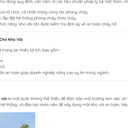
hủ đúng quy định, cần nắm rõ các tiêu chuẩn pháp lý tại Việt Nam, nh
ủa tổ chức, cá nhân trong công tác phòng cháy.
ế, lắp đặt hệ thống phòng cháy chữa cháy.
ức năng, kho vải cần được kiểm tra định kỳ về an toàn cháy nổ.
 Cho Kho Vải
i
mang lại nhiều lợi ích, bao gồm:
a.
cố.
ẩn an toàn giúp doanh nghiệp nâng cao uy tín trong ngành.
 vải
là một bước không thể thiếu để đảm bảo môi trường làm việc an t
ỳ hệ thống, và đào tạo nhân viên để xây dựng một kho vải an toàn, hiệ