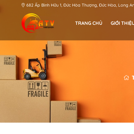
682 Ấp Bình Hữu 1, Đức Hòa Thượng, Đức Hòa, Long A
TRANG CHỦ
GIỚI THIỆ
Phan Văn Khánh - CEO & Founder
An Toàn Việt: Góp phần kiến tạo hệ thống Logistic hiện đại tại Long An