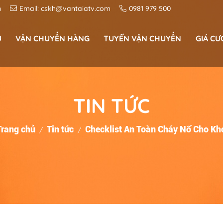
n
Email:
cskh@vantaiatv.com
0981 979 500
U
VẬN CHUYỂN HÀNG
TUYẾN VẬN CHUYỂN
GIÁ CƯ
Vận chuyển hoá chất công nghiệp
Dịch vụ Vận Chuyển Hàng Siêu Thị
Vận Chuyển Sắt Thép Đường Bộ
Tuyến vận chuyển miền trung
Tuyến vận chuyển tây nguyên
Bảng giá cước vận chuyển container, xe t
TIN TỨC
Trang chủ
Tin tức
Checklist An Toàn Cháy Nổ Cho Kh