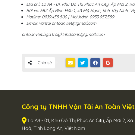
Địa chỉ: Lô A4 - 01, Khu Đô Thị Phúc An City, Ấp Mới 2, 
Bãi xe: 682 Ấp Bình Hữu 1, xã Mỹ Hạnh, tỉnh Tây Ninh, V
Hotline: 0939.455.500 | Mr.Khánh 0933.957.559
Email: vantai.antoanviet@gmail.com
antoanviet.bgd.trolykinhdoanh@gmail.com
Chia sẻ
Công ty TNHH Vận Tải An Toàn Việt
Lô A4 - 01, Khu Đô Thị Phúc An City, Ấp Mới 2,
Hoà, Tỉnh Long An, Việt Nam