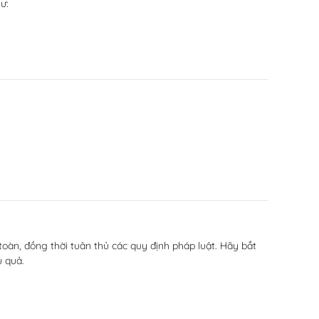
ư:
oàn, đồng thời tuân thủ các quy định pháp luật. Hãy bắt
u quả.