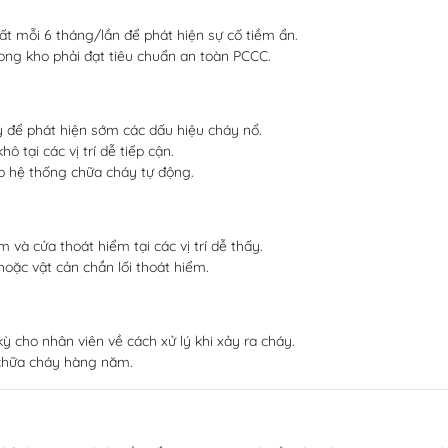
ất mỗi 6 tháng/lần để phát hiện sự cố tiềm ẩn.
rong kho phải đạt tiêu chuẩn an toàn PCCC.
 để phát hiện sớm các dấu hiệu cháy nổ.
 tại các vị trí dễ tiếp cận.
p hệ thống chữa cháy tự động.
m và cửa thoát hiểm tại các vị trí dễ thấy.
ặc vật cản chắn lối thoát hiểm.
ỳ cho nhân viên về cách xử lý khi xảy ra cháy.
chữa cháy hàng năm.