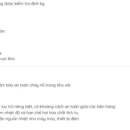
g được kiểm tra định kỳ.
àn.
y.
 vực kho.
đảm bảo an toàn cháy nổ trong kho vải:
 lưu trữ riêng biệt, có khoảng cách an toàn giữa các kiện hàng.
 nhiệt độ và hạn chế hơi hóa chất tích tụ.
ần nguồn nhiệt như máy móc, thiết bị điện.