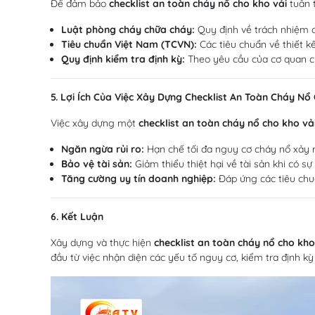
Để đảm bảo
checklist an toàn cháy nổ cho kho vải
tuân t
Luật phòng cháy chữa cháy:
Quy định về trách nhiệm c
Tiêu chuẩn Việt Nam (TCVN):
Các tiêu chuẩn về thiết k
Quy định kiểm tra định kỳ:
Theo yêu cầu của cơ quan ch
5. Lợi Ích Của Việc Xây Dựng Checklist An Toàn Cháy Nổ
Việc xây dựng một
checklist an toàn cháy nổ cho kho vả
Ngăn ngừa rủi ro:
Hạn chế tối đa nguy cơ cháy nổ xảy r
Bảo vệ tài sản:
Giảm thiểu thiệt hại về tài sản khi có sự 
Tăng cường uy tín doanh nghiệp:
Đáp ứng các tiêu chu
6. Kết Luận
Xây dựng và thực hiện
checklist an toàn cháy nổ cho kho
đầu từ việc nhận diện các yếu tố nguy cơ, kiểm tra định k