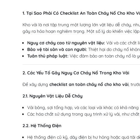
1. Tại Sao Phải Có Checklist An Toàn Cháy Nổ Cho Kho V
Kho vải là nơi tập trung một lượng lớn vật liệu dễ cháy, n
gây ra hỏa hoạn nghiêm trọng. Một số lý do khiến việc lậ
Nguy cơ cháy cao từ nguyên vật liệu:
Vải và các chất l
Bảo vệ tài sản và con người:
Thiệt hại do cháy nổ khôn
Tuân thủ pháp luật:
Việc đảm bảo an toàn cháy nổ là y
2. Các Yếu Tố Gây Nguy Cơ Cháy Nổ Trong Kho Vải
Để xây dựng
checklist an toàn cháy nổ cho kho vải
, trư
2.1. Nguyên Vật Liệu Dễ Cháy
Vải bông, sợi tổng hợp, và các loại vải khác có khả năng
Các hóa chất sử dụng trong quy trình xử lý vải, như chấ
2.2. Hệ Thống Điện
Hệ thống điện cũ kỹ, dây điện bị hư hỏng hoặc quá tải d