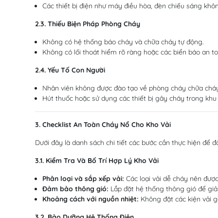
Các thiết bị điện như máy điều hòa, đèn chiếu sáng khôn
2.3. Thiếu Biện Pháp Phòng Cháy
Không có hệ thống báo cháy và chữa cháy tự động.
Không có lối thoát hiểm rõ ràng hoặc các biển báo an to
2.4. Yếu Tố Con Người
Nhân viên không được đào tạo về phòng cháy chữa chá
Hút thuốc hoặc sử dụng các thiết bị gây cháy trong khu
3. Checklist An Toàn Cháy Nổ Cho Kho Vải
Dưới đây là danh sách chi tiết các bước cần thực hiện để 
3.1. Kiểm Tra Và Bố Trí Hợp Lý Kho Vải
Phân loại và sắp xếp vải:
Các loại vải dễ cháy nên được
Đảm bảo thông gió:
Lắp đặt hệ thống thông gió để giảm
Khoảng cách với nguồn nhiệt:
Không đặt các kiện vải g
3.2. Bảo Dưỡng Hệ Thống Điện