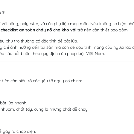
ải?
hư vải bông, polyester, và các phụ liệu may mặc. Nếu không có biện ph
p
checklist an toàn cháy nổ cho kho vải
trở nên cần thiết bao gồm:
iệu phụ trợ thường có đặc tính dễ bắt lửa.
g chỉ ảnh hưởng đến tài sản mà còn đe dọa tính mạng của người lao 
êu cầu bắt buộc theo quy định của pháp luật Việt Nam.
ớc tiên cần hiểu rõ các yếu tố nguy cơ chính:
 bắt lửa nhanh.
t nhuộm, chất tẩy, cũng là những chất dễ cháy.
ễ gây ra chập điện.