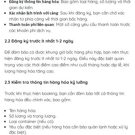
: Bao gồm loại hàng, số lượng và thời
Đăng ký thông tin hàng hóa
gian dự kiến.
: Sau khi đăng ký, bạn cần chờ xác
Xác nhận lịch trình với cảng
nhận từ phía cảng về thời gian bốc hàng.
: Một số cảng yêu cầu thanh toán trước
Thanh toán phí liên quan
các khoản phí dịch vụ.
2.2 Đăng ký trước ít nhất 1-2 ngày
Để đảm bảo có được khung giờ bốc hàng phù hợp, bạn nên thực
hiện đăng ký trước ít nhất từ 1-2 ngày. Điều này đặc biệt quan
trọng vào các thời điểm cao điểm như cuối tháng hoặc dịp lễ, khi
lượng hàng hóa tăng cao.
2.3 Kiểm tra thông tin hàng hóa kỹ lưỡng
Trước khi thực hiện booking, bạn cần đảm bảo tất cả thông tin
hàng hóa đều chính xác, bao gồm:
Tên hàng hóa.
Số lượng và trọng lượng.
Loại container (nếu có).
Yêu cầu đặc biệt (nếu hàng hóa cần bảo quản lạnh hoặc xử lý
đặc biệt).