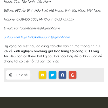
Hạnh, Tỉnh Tây Ninh, Việt Nam
Bãi xe: 682 Ấp Bình Hữu 1, xã Mỹ Hạnh, tỉnh Tây Ninh, Việt Nam
Hotline: 0939.455.500 | Mr.Khánh 0933.957.559
Email: vantai.antoanviet@gmail.com
antoanviet.bgd.trolykinhdoanh@gmail.com
Hy vọng bài viết này đã cung cấp cho bạn những thông tin hữu
ích về
kinh nghiệm booking giờ bốc hàng tại cảng ICD Long
An
. Nếu bạn có thêm bất kỳ câu hỏi nào, hãy để lại bình luận để
chúng tôi có thể hỗ trợ bạn tốt nhất!
Chia sẻ