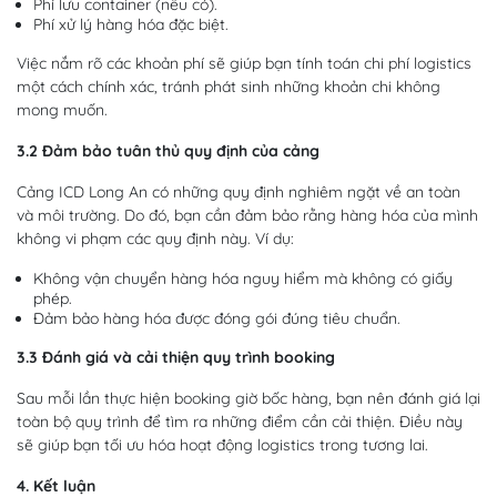
Phí lưu container (nếu có).
Phí xử lý hàng hóa đặc biệt.
Việc nắm rõ các khoản phí sẽ giúp bạn tính toán chi phí logistics
một cách chính xác, tránh phát sinh những khoản chi không
mong muốn.
3.2 Đảm bảo tuân thủ quy định của cảng
Cảng ICD Long An có những quy định nghiêm ngặt về an toàn
và môi trường. Do đó, bạn cần đảm bảo rằng hàng hóa của mình
không vi phạm các quy định này. Ví dụ:
Không vận chuyển hàng hóa nguy hiểm mà không có giấy
phép.
Đảm bảo hàng hóa được đóng gói đúng tiêu chuẩn.
3.3 Đánh giá và cải thiện quy trình booking
Sau mỗi lần thực hiện booking giờ bốc hàng, bạn nên đánh giá lại
toàn bộ quy trình để tìm ra những điểm cần cải thiện. Điều này
sẽ giúp bạn tối ưu hóa hoạt động logistics trong tương lai.
4. Kết luận