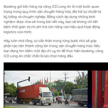
Booking giờ bốc hàng tại cảng ICD Long An là một bước quan
trọng trong quy trình vận chuyển hàng hóa, đòi hỏi sự chuẩn bị
kỹ lưỡng và chuyên nghiệp. Bằng cách áp dụng những kinh
nghiệm được chia sẻ trong bài viết này, bạn sẽ không chỉ tiết
kiệm thời gian và chi phí mà còn nâng cao hiệu quả hoạt động
logistics của mình.
Hãy luôn nhớ rằng, sự cẩn thận trong từng bước nhỏ sẽ góp
phần tạo nên thành công lớn trong vận chuyển hàng hóa. Nếu
bạn đang tìm kiếm một địa chỉ uy tín để thực hiện booking, cảng
ICD Long An chắc chắn là lựa chọn hàng đầu.