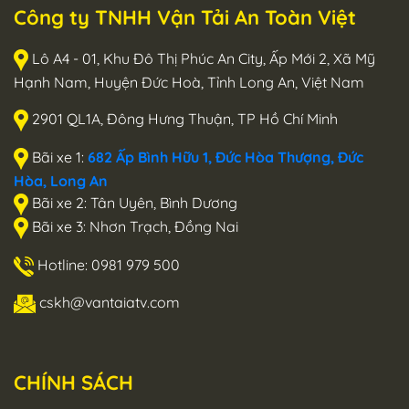
Công ty TNHH Vận Tải An Toàn Việt
Lô A4 - 01, Khu Đô Thị Phúc An City, Ấp Mới 2, Xã Mỹ
Hạnh Nam, Huyện Đức Hoà, Tỉnh Long An, Việt Nam
2901 QL1A, Đông Hưng Thuận, TP Hồ Chí Minh
Bãi xe 1:
682 Ấp Bình Hữu 1, Đức Hòa Thượng, Đức
Hòa, Long An
Bãi xe 2: Tân Uyên, Bình Dương
Bãi xe 3: Nhơn Trạch, Đồng Nai
Hotline: 0981 979 500
cskh@vantaiatv.com
CHÍNH SÁCH