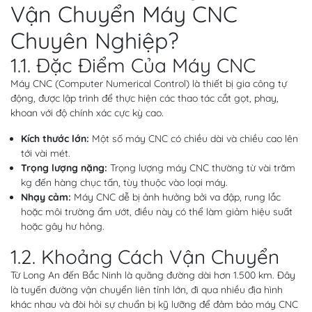
Vận Chuyển Máy CNC
Chuyên Nghiệp?
1.1. Đặc Điểm Của Máy CNC
Máy CNC (Computer Numerical Control) là thiết bị gia công tự
động, được lập trình để thực hiện các thao tác cắt gọt, phay,
khoan với độ chính xác cực kỳ cao.
Kích thước lớn:
Một số máy CNC có chiều dài và chiều cao lên
tới vài mét.
Trọng lượng nặng:
Trọng lượng máy CNC thường từ vài trăm
kg đến hàng chục tấn, tùy thuộc vào loại máy.
Nhạy cảm:
Máy CNC dễ bị ảnh hưởng bởi va đập, rung lắc
hoặc môi trường ẩm ướt, điều này có thể làm giảm hiệu suất
hoặc gây hư hỏng.
1.2. Khoảng Cách Vận Chuyển
Từ Long An đến Bắc Ninh là quãng đường dài hơn 1.500 km. Đây
là tuyến đường vận chuyển liên tỉnh lớn, đi qua nhiều địa hình
khác nhau và đòi hỏi sự chuẩn bị kỹ lưỡng để đảm bảo máy CNC