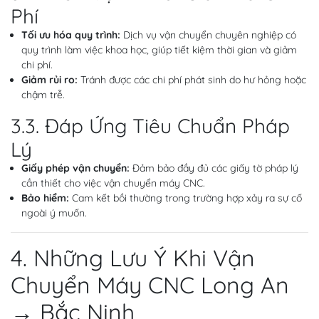
Phí
Tối ưu hóa quy trình:
Dịch vụ vận chuyển chuyên nghiệp có
quy trình làm việc khoa học, giúp tiết kiệm thời gian và giảm
chi phí.
Giảm rủi ro:
Tránh được các chi phí phát sinh do hư hỏng hoặc
chậm trễ.
3.3. Đáp Ứng Tiêu Chuẩn Pháp
Lý
Giấy phép vận chuyển:
Đảm bảo đầy đủ các giấy tờ pháp lý
cần thiết cho việc vận chuyển máy CNC.
Bảo hiểm:
Cam kết bồi thường trong trường hợp xảy ra sự cố
ngoài ý muốn.
4. Những Lưu Ý Khi Vận
Chuyển Máy CNC Long An
→ Bắc Ninh