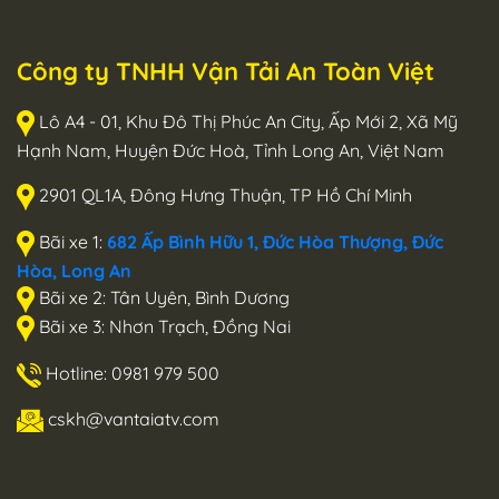
Công ty TNHH Vận Tải An Toàn Việt
Lô A4 - 01, Khu Đô Thị Phúc An City, Ấp Mới 2, Xã Mỹ
Hạnh Nam, Huyện Đức Hoà, Tỉnh Long An, Việt Nam
2901 QL1A, Đông Hưng Thuận, TP Hồ Chí Minh
Bãi xe 1:
682 Ấp Bình Hữu 1, Đức Hòa Thượng, Đức
Hòa, Long An
Bãi xe 2: Tân Uyên, Bình Dương
Bãi xe 3: Nhơn Trạch, Đồng Nai
Hotline: 0981 979 500
cskh@vantaiatv.com