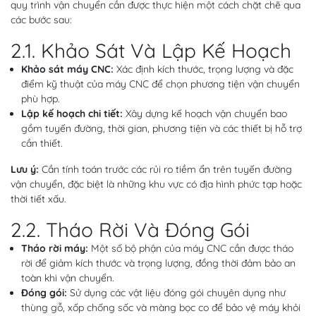
quy trình vận chuyển cần được thực hiện một cách chặt chẽ qua
các bước sau:
2.1. Khảo Sát Và Lập Kế Hoạch
Khảo sát máy CNC:
Xác định kích thước, trọng lượng và đặc
điểm kỹ thuật của máy CNC để chọn phương tiện vận chuyển
phù hợp.
Lập kế hoạch chi tiết:
Xây dựng kế hoạch vận chuyển bao
gồm tuyến đường, thời gian, phương tiện và các thiết bị hỗ trợ
cần thiết.
Lưu ý:
Cần tính toán trước các rủi ro tiềm ẩn trên tuyến đường
vận chuyển, đặc biệt là những khu vực có địa hình phức tạp hoặc
thời tiết xấu.
2.2. Tháo Rời Và Đóng Gói
Tháo rời máy:
Một số bộ phận của máy CNC cần được tháo
rời để giảm kích thước và trọng lượng, đồng thời đảm bảo an
toàn khi vận chuyển.
Đóng gói:
Sử dụng các vật liệu đóng gói chuyên dụng như
thùng gỗ, xốp chống sốc và màng bọc co để bảo vệ máy khỏi