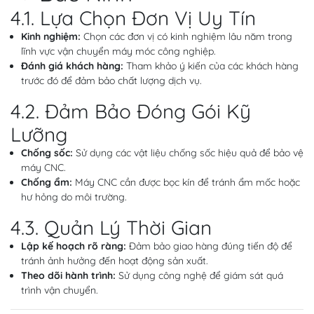
4.1. Lựa Chọn Đơn Vị Uy Tín
Kinh nghiệm:
Chọn các đơn vị có kinh nghiệm lâu năm trong
lĩnh vực vận chuyển máy móc công nghiệp.
Đánh giá khách hàng:
Tham khảo ý kiến của các khách hàng
trước đó để đảm bảo chất lượng dịch vụ.
4.2. Đảm Bảo Đóng Gói Kỹ
Lưỡng
Chống sốc:
Sử dụng các vật liệu chống sốc hiệu quả để bảo vệ
máy CNC.
Chống ẩm:
Máy CNC cần được bọc kín để tránh ẩm mốc hoặc
hư hỏng do môi trường.
4.3. Quản Lý Thời Gian
Lập kế hoạch rõ ràng:
Đảm bảo giao hàng đúng tiến độ để
tránh ảnh hưởng đến hoạt động sản xuất.
Theo dõi hành trình:
Sử dụng công nghệ để giám sát quá
trình vận chuyển.