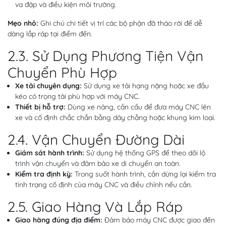
va đập và điều kiện môi trường.
Mẹo nhỏ:
Ghi chú chi tiết vị trí các bộ phận đã tháo rời để dễ
dàng lắp ráp tại điểm đến.
2.3. Sử Dụng Phương Tiện Vận
Chuyển Phù Hợp
Xe tải chuyên dụng:
Sử dụng xe tải hạng nặng hoặc xe đầu
kéo có trọng tải phù hợp với máy CNC.
Thiết bị hỗ trợ:
Dùng xe nâng, cần cẩu để đưa máy CNC lên
xe và cố định chắc chắn bằng dây chằng hoặc khung kim loại.
2.4. Vận Chuyển Đường Dài
Giám sát hành trình:
Sử dụng hệ thống GPS để theo dõi lộ
trình vận chuyển và đảm bảo xe di chuyển an toàn.
Kiểm tra định kỳ:
Trong suốt hành trình, cần dừng lại kiểm tra
tình trạng cố định của máy CNC và điều chỉnh nếu cần.
2.5. Giao Hàng Và Lắp Ráp
Giao hàng đúng địa điểm:
Đảm bảo máy CNC được giao đến