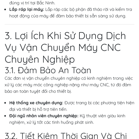
đúng vị trí tại Bắc Ninh.
Lắp ráp lại máy:
Lắp ráp các bộ phận đã tháo rời và kiểm tra
hoạt động của máy để đảm bảo thiết bị sẵn sàng sử dụng.
3. Lợi Ích Khi Sử Dụng Dịch
Vụ Vận Chuyển Máy CNC
Chuyên Nghiệp
3.1. Đảm Bảo An Toàn
Các đơn vị vận chuyển chuyên nghiệp có kinh nghiệm trong việc
xử lý các máy móc công nghiệp nặng như máy CNC, từ đó đảm
bảo an toàn tuyệt đối cho thiết bị.
Hệ thống xe chuyên dụng:
Được trang bị các phương tiện hiện
đại và thiết bị hỗ trợ tiên tiến.
Đội ngũ nhân viên chuyên nghiệp:
Kỹ thuật viên giàu kinh
nghiệm, xử lý tốt các tình huống phát sinh.
3.2. Tiết Kiệm Thời Gian Và Chi