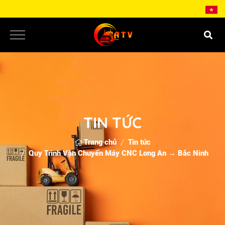
TIN TỨC
Trang chủ
Tin tức
Quy Trình Vận Chuyển Máy CNC Long An → Bắc Ninh