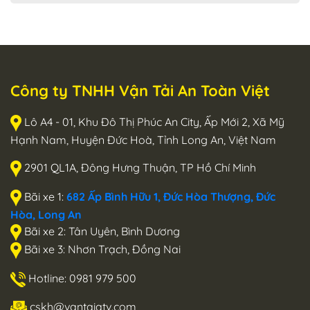
Công ty TNHH Vận Tải An Toàn Việt
Lô A4 - 01, Khu Đô Thị Phúc An City, Ấp Mới 2, Xã Mỹ
Hạnh Nam, Huyện Đức Hoà, Tỉnh Long An, Việt Nam
2901 QL1A, Đông Hưng Thuận, TP Hồ Chí Minh
Bãi xe 1:
682 Ấp Bình Hữu 1, Đức Hòa Thượng, Đức
Hòa, Long An
Bãi xe 2: Tân Uyên, Bình Dương
Bãi xe 3: Nhơn Trạch, Đồng Nai
Hotline: 0981 979 500
cskh@vantaiatv.com