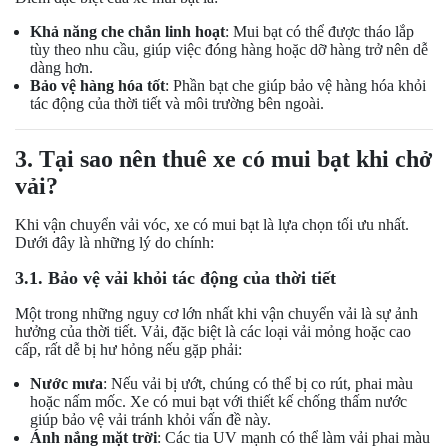
Khả năng che chắn linh hoạt
: Mui bạt có thể được tháo lắp
tùy theo nhu cầu, giúp việc đóng hàng hoặc dỡ hàng trở nên dễ
dàng hơn.
Bảo vệ hàng hóa tốt
: Phần bạt che giúp bảo vệ hàng hóa khỏi
tác động của thời tiết và môi trường bên ngoài.
3. Tại sao nên thuê xe có mui bạt khi chở
vải?
Khi vận chuyển vải vóc, xe có mui bạt là lựa chọn tối ưu nhất.
Dưới đây là những lý do chính:
3.1. Bảo vệ vải khỏi tác động của thời tiết
Một trong những nguy cơ lớn nhất khi vận chuyển vải là sự ảnh
hưởng của thời tiết. Vải, đặc biệt là các loại vải mỏng hoặc cao
cấp, rất dễ bị hư hỏng nếu gặp phải:
Nước mưa
: Nếu vải bị ướt, chúng có thể bị co rút, phai màu
hoặc nấm mốc. Xe có mui bạt với thiết kế chống thấm nước
giúp bảo vệ vải tránh khỏi vấn đề này.
Ánh nắng mặt trời
: Các tia UV mạnh có thể làm vải phai màu