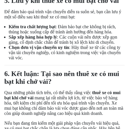
5. Lưu ý khi thuê xe có mui bạt chở vải
Để đảm bảo quá trình vận chuyển diễn ra suôn sẻ, bạn cần lưu ý
một số điều sau khi thuê xe có mui bạt:
Kiểm tra chất lượng bạt
: Đảm bảo bạt che không bị rách,
thủng hoặc xuống cấp để tránh ảnh hưởng đến hàng hóa.
Sắp xếp hàng hóa hợp lý
: Các cuộn vải nên được xếp gọn
gàng, cố định chắc chắn để tránh bị xô lệch khi di chuyển.
Chọn đơn vị vận chuyển uy tín
: Hãy thuê xe từ các công ty
vận tải chuyên nghiệp, có kinh nghiệm trong việc vận chuyển
vải vóc.
6. Kết luận: Tại sao nên thuê xe có mui
bạt khi chở vải?
Qua những phân tích trên, có thể thấy rằng việc
thuê xe có mui
bạt khi chở vải
mang lại rất nhiều lợi ích, từ việc bảo vệ hàng
hóa, tiết kiệm chi phí đến tối ưu hóa quá trình vận chuyển. Xe
mui bạt không chỉ đảm bảo vải vóc được giao đến nơi an toàn mà
còn giúp doanh nghiệp nâng cao hiệu quả kinh doanh.
Nếu bạn đang tìm kiếm một giải pháp vận chuyển vải hiệu quả,
xe có mui bạt chắc chắn là lựa chọn đáng cân nhắc. Hãy liên hệ