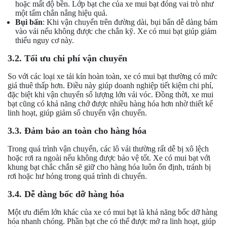
hoặc mất độ bền. Lớp bạt che của xe mui bạt đóng vai trò như
một tấm chắn nắng hiệu quả.
Bụi bẩn
: Khi vận chuyển trên đường dài, bụi bẩn dễ dàng bám
vào vải nếu không được che chắn kỹ. Xe có mui bạt giúp giảm
thiểu nguy cơ này.
3.2. Tối ưu chi phí vận chuyển
So với các loại xe tải kín hoàn toàn, xe có mui bạt thường có mức
giá thuê thấp hơn. Điều này giúp doanh nghiệp tiết kiệm chi phí,
đặc biệt khi vận chuyển số lượng lớn vải vóc. Đồng thời, xe mui
bạt cũng có khả năng chở được nhiều hàng hóa hơn nhờ thiết kế
linh hoạt, giúp giảm số chuyến vận chuyển.
3.3. Đảm bảo an toàn cho hàng hóa
Trong quá trình vận chuyển, các lô vải thường rất dễ bị xô lệch
hoặc rơi ra ngoài nếu không được bảo vệ tốt. Xe có mui bạt với
khung bạt chắc chắn sẽ giữ cho hàng hóa luôn ổn định, tránh bị
rơi hoặc hư hỏng trong quá trình di chuyển.
3.4. Dễ dàng bốc dỡ hàng hóa
Một ưu điểm lớn khác của xe có mui bạt là khả năng bốc dỡ hàng
hóa nhanh chóng. Phần bạt che có thể được mở ra linh hoạt, giúp