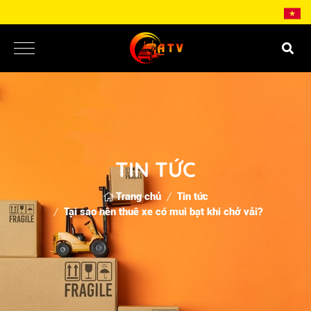
TIN TỨC
Trang chủ
Tin tức
Tại sao nên thuê xe có mui bạt khi chở vải?