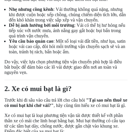
Nhẹ nhưng cồng kềnh
: Vải thường không quá nặng, nhưng
khi được cuộn hoặc xếp chồng, chúng chiếm diện tích lớn, dẫn
đến khó khăn trong việc sắp xếp và vận chuyển.
Dễ bị ảnh hưởng bởi môi trường
: Vải có thể bị hư hỏng nếu
tiếp xúc với nước mưa, ánh nắng gay gắt hoặc bụi bẩn trong
quá trình vận chuyển.
Yêu cầu bảo quản cao
: Một số loại vải đắt tiền, như lụa, satin
hoặc vải cao cấp, đòi hỏi môi trường vận chuyển sạch sẽ và an
toàn, tránh bị rách, bẩn hoặc ẩm.
Do vậy, việc lựa chọn phương tiện vận chuyển phù hợp là điều
bắt buộc để đảm bảo các lô vải được giao đến nơi an toàn và
nguyên vẹn.
2. Xe có mui bạt là gì?
Trước khi đi sâu vào câu trả lời cho câu hỏi
"Tại sao nên thuê xe
có mui bạt khi chở vải?"
, hãy cùng tìm hiểu xe có mui bạt là gì.
Xe có mui bạt là loại phương tiện vận tải được thiết kế với phần
thân xe có mái che linh hoạt bằng bạt. Mui bạt thường có cấu tạo
từ các tấm bạt dày, chống nước, được gắn chặt vào khung xe.
Điểm đặc biệt của xe mui bạt là: