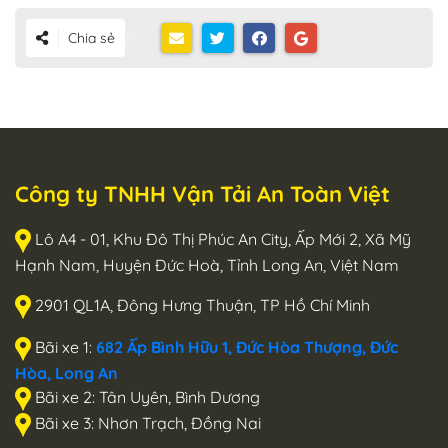
Chia sẻ
Công ty TNHH Vận Tải An Toàn Việt
Lô A4 - 01, Khu Đô Thị Phúc An City, Ấp Mới 2, Xã Mỹ
Hạnh Nam, Huyện Đức Hoà, Tỉnh Long An, Việt Nam
2901 QL1A, Đông Hưng Thuận, TP Hồ Chí Minh
Bãi xe 1:
682 Ấp Bình Hữu 1, Đức Hòa Thượng, Đức
Hòa, Long An
Bãi xe 2: Tân Uyên, Bình Dương
Bãi xe 3: Nhơn Trạch, Đồng Nai