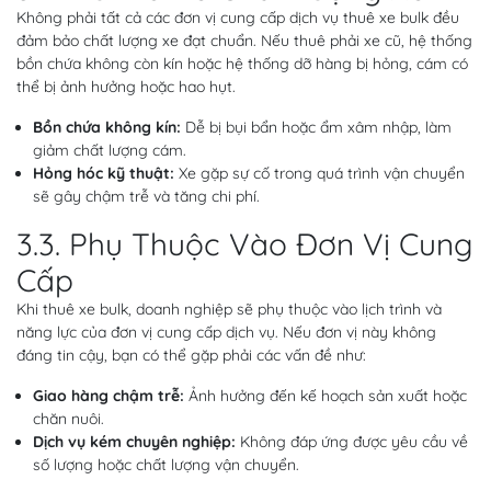
Không phải tất cả các đơn vị cung cấp dịch vụ thuê xe bulk đều
đảm bảo chất lượng xe đạt chuẩn. Nếu thuê phải xe cũ, hệ thống
bồn chứa không còn kín hoặc hệ thống dỡ hàng bị hỏng, cám có
thể bị ảnh hưởng hoặc hao hụt.
Bồn chứa không kín:
Dễ bị bụi bẩn hoặc ẩm xâm nhập, làm
giảm chất lượng cám.
Hỏng hóc kỹ thuật:
Xe gặp sự cố trong quá trình vận chuyển
sẽ gây chậm trễ và tăng chi phí.
3.3. Phụ Thuộc Vào Đơn Vị Cung
Cấp
Khi thuê xe bulk, doanh nghiệp sẽ phụ thuộc vào lịch trình và
năng lực của đơn vị cung cấp dịch vụ. Nếu đơn vị này không
đáng tin cậy, bạn có thể gặp phải các vấn đề như:
Giao hàng chậm trễ:
Ảnh hưởng đến kế hoạch sản xuất hoặc
chăn nuôi.
Dịch vụ kém chuyên nghiệp:
Không đáp ứng được yêu cầu về
số lượng hoặc chất lượng vận chuyển.