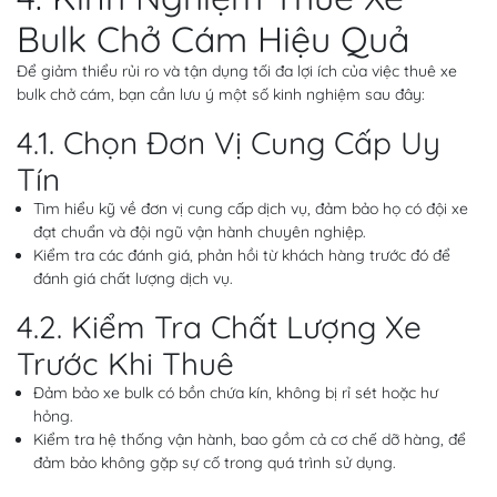
Bulk Chở Cám Hiệu Quả
Để giảm thiểu rủi ro và tận dụng tối đa lợi ích của việc thuê xe
bulk chở cám, bạn cần lưu ý một số kinh nghiệm sau đây:
4.1. Chọn Đơn Vị Cung Cấp Uy
Tín
Tìm hiểu kỹ về đơn vị cung cấp dịch vụ, đảm bảo họ có đội xe
đạt chuẩn và đội ngũ vận hành chuyên nghiệp.
Kiểm tra các đánh giá, phản hồi từ khách hàng trước đó để
đánh giá chất lượng dịch vụ.
4.2. Kiểm Tra Chất Lượng Xe
Trước Khi Thuê
Đảm bảo xe bulk có bồn chứa kín, không bị rỉ sét hoặc hư
hỏng.
Kiểm tra hệ thống vận hành, bao gồm cả cơ chế dỡ hàng, để
đảm bảo không gặp sự cố trong quá trình sử dụng.