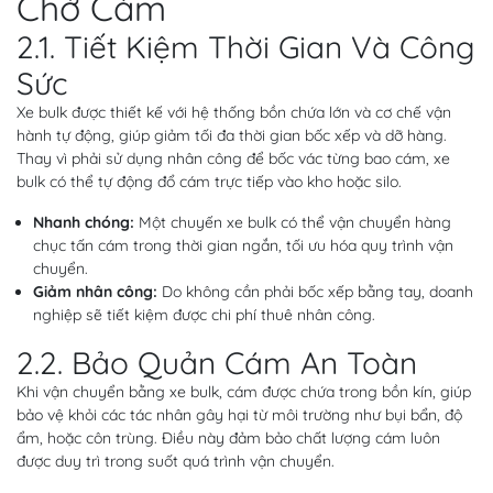
Chở Cám
2.1. Tiết Kiệm Thời Gian Và Công
Sức
Xe bulk được thiết kế với hệ thống bồn chứa lớn và cơ chế vận
hành tự động, giúp giảm tối đa thời gian bốc xếp và dỡ hàng.
Thay vì phải sử dụng nhân công để bốc vác từng bao cám, xe
bulk có thể tự động đổ cám trực tiếp vào kho hoặc silo.
Nhanh chóng:
Một chuyến xe bulk có thể vận chuyển hàng
chục tấn cám trong thời gian ngắn, tối ưu hóa quy trình vận
chuyển.
Giảm nhân công:
Do không cần phải bốc xếp bằng tay, doanh
nghiệp sẽ tiết kiệm được chi phí thuê nhân công.
2.2. Bảo Quản Cám An Toàn
Khi vận chuyển bằng xe bulk, cám được chứa trong bồn kín, giúp
bảo vệ khỏi các tác nhân gây hại từ môi trường như bụi bẩn, độ
ẩm, hoặc côn trùng. Điều này đảm bảo chất lượng cám luôn
được duy trì trong suốt quá trình vận chuyển.