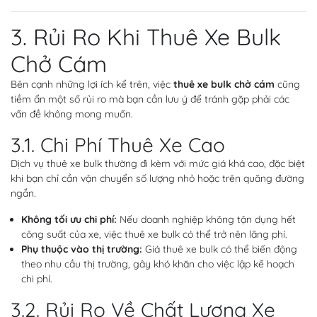
3. Rủi Ro Khi Thuê Xe Bulk
Chở Cám
Bên cạnh những lợi ích kể trên, việc
thuê xe bulk chở cám
cũng
tiềm ẩn một số rủi ro mà bạn cần lưu ý để tránh gặp phải các
vấn đề không mong muốn.
3.1. Chi Phí Thuê Xe Cao
Dịch vụ thuê xe bulk thường đi kèm với mức giá khá cao, đặc biệt
khi bạn chỉ cần vận chuyển số lượng nhỏ hoặc trên quãng đường
ngắn.
Không tối ưu chi phí:
Nếu doanh nghiệp không tận dụng hết
công suất của xe, việc thuê xe bulk có thể trở nên lãng phí.
Phụ thuộc vào thị trường:
Giá thuê xe bulk có thể biến động
theo nhu cầu thị trường, gây khó khăn cho việc lập kế hoạch
chi phí.
3.2. Rủi Ro Về Chất Lượng Xe