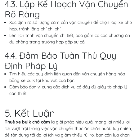
4.3. Lập Kế Hoạch Vận Chuyển
Rõ Ràng
Xác định rõ số lượng cám cần vận chuyển để chọn loại xe phù
hợp, tránh lãng phí chi phí.
Lên lịch trình vận chuyển chi tiết, bao gồm cả các phương án
dự phòng trong trường hợp gặp sự cố.
4.4. Đảm Bảo Tuân Thủ Quy
Định Pháp Lý
Tìm hiểu các quy định liên quan đến vận chuyển hàng hóa
bằng xe bulk tại khu vực của bạn.
Đảm bảo đơn vị cung cấp dịch vụ có đầy đủ giấy tờ pháp lý
cần thiết.
5. Kết Luận
Thuê xe bulk chở cám
là giải pháp hiệu quả, mang lại nhiều lợi
ích vượt trội trong việc vận chuyển thức ăn chăn nuôi. Tuy nhiên,
để tận dụng tối đa lợi ích và giảm thiểu rủi ro, bạn cần lựa chọn