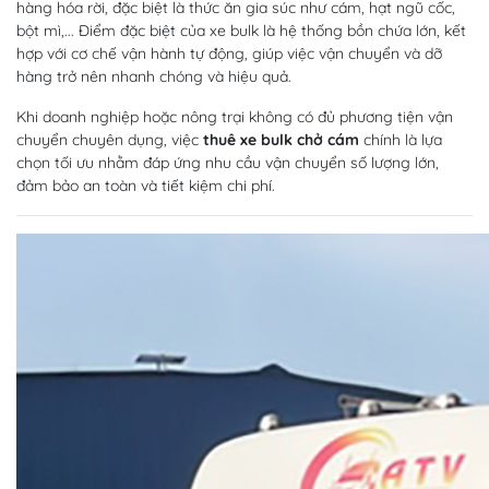
hàng hóa rời, đặc biệt là thức ăn gia súc như cám, hạt ngũ cốc,
bột mì,... Điểm đặc biệt của xe bulk là hệ thống bồn chứa lớn, kết
hợp với cơ chế vận hành tự động, giúp việc vận chuyển và dỡ
hàng trở nên nhanh chóng và hiệu quả.
Khi doanh nghiệp hoặc nông trại không có đủ phương tiện vận
chuyển chuyên dụng, việc
thuê xe bulk chở cám
chính là lựa
chọn tối ưu nhằm đáp ứng nhu cầu vận chuyển số lượng lớn,
đảm bảo an toàn và tiết kiệm chi phí.