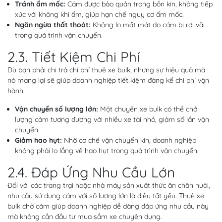
Tránh ẩm mốc:
Cám được bảo quản trong bồn kín, không tiếp
xúc với không khí ẩm, giúp hạn chế nguy cơ ẩm mốc.
Ngăn ngừa thất thoát:
Không lo mất mát do cám bị rơi vãi
trong quá trình vận chuyển.
2.3. Tiết Kiệm Chi Phí
Dù bạn phải chi trả chi phí thuê xe bulk, nhưng sự hiệu quả mà
nó mang lại sẽ giúp doanh nghiệp tiết kiệm đáng kể chi phí vận
hành.
Vận chuyển số lượng lớn:
Một chuyến xe bulk có thể chở
lượng cám tương đương với nhiều xe tải nhỏ, giảm số lần vận
chuyển.
Giảm hao hụt:
Nhờ cơ chế vận chuyển kín, doanh nghiệp
không phải lo lắng về hao hụt trong quá trình vận chuyển.
2.4. Đáp Ứng Nhu Cầu Lớn
Đối với các trang trại hoặc nhà máy sản xuất thức ăn chăn nuôi,
nhu cầu sử dụng cám với số lượng lớn là điều tất yếu. Thuê xe
bulk chở cám giúp doanh nghiệp dễ dàng đáp ứng nhu cầu này
mà không cần đầu tư mua sắm xe chuyên dụng.