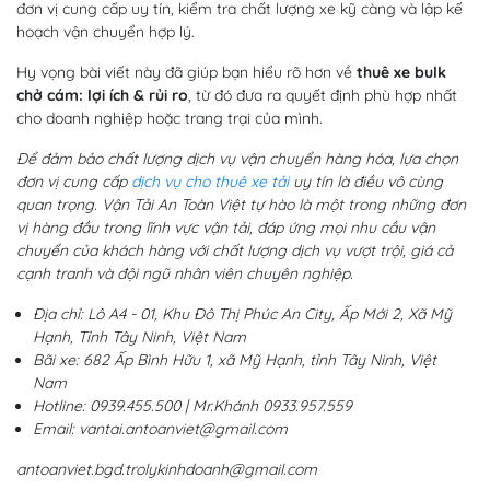
đơn vị cung cấp uy tín, kiểm tra chất lượng xe kỹ càng và lập kế
hoạch vận chuyển hợp lý.
Hy vọng bài viết này đã giúp bạn hiểu rõ hơn về
thuê xe bulk
chở cám: lợi ích & rủi ro
, từ đó đưa ra quyết định phù hợp nhất
cho doanh nghiệp hoặc trang trại của mình.
Để đảm bảo chất lượng dịch vụ vận chuyển hàng hóa, lựa chọn
đơn vị cung cấp
dịch vụ cho thuê xe tải
uy tín là điều vô cùng
quan trọng. Vận Tải An Toàn Việt tự hào là một trong những đơn
vị hàng đầu trong lĩnh vực vận tải, đáp ứng mọi nhu cầu vận
chuyển của khách hàng với chất lượng dịch vụ vượt trội, giá cả
cạnh tranh và đội ngũ nhân viên chuyên nghiệp.
Địa chỉ: Lô A4 - 01, Khu Đô Thị Phúc An City, Ấp Mới 2, Xã Mỹ
Hạnh, Tỉnh Tây Ninh, Việt Nam
Bãi xe: 682 Ấp Bình Hữu 1, xã Mỹ Hạnh, tỉnh Tây Ninh, Việt
Nam
Hotline: 0939.455.500 | Mr.Khánh 0933.957.559
Email: vantai.antoanviet@gmail.com
antoanviet.bgd.trolykinhdoanh@gmail.com