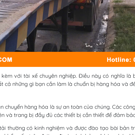
 kèm với tài xế chuyên nghiệp. Điều này có nghĩa là b
ất cả những gì bạn cần làm là chuẩn bị hàng hóa và để
n chuyển hàng hóa là sự an toàn của chúng. Các công 
uyên và trang bị đầy đủ các thiết bị cần thiết để đảm 
 tải thường có kinh nghiệm và được đào tạo bài bản t