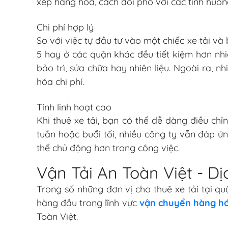
xếp hàng hóa, cách đối phó với các tình huốn
Chi phí hợp lý
So với việc tự đầu tư vào một chiếc xe tải và 
5 hay ở các quận khác đều tiết kiệm hơn nhiề
bảo trì, sửa chữa hay nhiên liệu. Ngoài ra, n
hóa chi phí.
Tính linh hoạt cao
Khi thuê xe tải, bạn có thể dễ dàng điều c
tuần hoặc buổi tối, nhiều công ty vẫn đáp ứ
thể chủ động hơn trong công việc.
Vận Tải An Toàn Việt - Dị
Trong số những đơn vị cho thuê xe tải tại q
hàng đầu trong lĩnh vực
vận chuyển hàng hó
Toàn Việt.