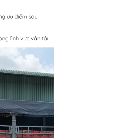
ng ưu điểm sau:
g lĩnh vực vận tải.