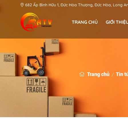
682 Ấp Bình Hữu 1, Đức Hòa Thượng, Đức Hòa, Long A
TRANG CHỦ
GIỚI THIỆ
Phan Văn Khánh - CEO & Founder
An Toàn Việt: Góp phần kiến tạo hệ thống Logistic hiện đại tại Long An
Trang chủ
Tin t