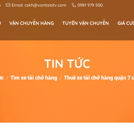
n
Email:
cskh@vantaiatv.com
0981 979 500
U
VẬN CHUYỂN HÀNG
TUYẾN VẬN CHUYỂN
GIÁ CƯ
Vận chuyển hoá chất công nghiệp
Dịch vụ Vận Chuyển Hàng Siêu Thị
Vận Chuyển Sắt Thép Đường Bộ
Tuyến vận chuyển miền trung
Tuyến vận chuyển tây nguyên
Bảng giá cước vận chuyển container, xe t
TIN TỨC
ức
Tìm xe tải chở hàng
Thuê xe tải chở hàng quận 7 