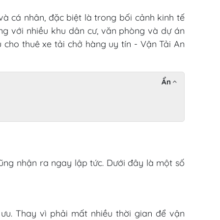
 cá nhân, đặc biệt là trong bối cảnh kinh tế
ng với nhiều khu dân cư, văn phòng và dự án
 cho thuê xe tải chở hàng uy tín - Vận Tải An
Ẩn
cũng nhận ra ngay lập tức. Dưới đây là một số
 ưu. Thay vì phải mất nhiều thời gian để vận