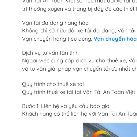
Vận Tải An Toàn Việt sở hữu một đội xe tải đ
trì thường xuyên và trang bị đầy đủ các thiế
Vận tải đa dạng hàng hóa
Không chỉ sở hữu đội xe tải đa dạng, Vận tả
Vận chuyển hàng tiêu dùng,
Vận chuyển hóa
Dịch vụ tư vấn tận tình
Ngoài việc cung cấp dịch vụ cho thuê xe, Vậ
và tư vấn giải pháp vận chuyển tối ưu nhất c
Quy trình cho thuê xe tải
Quy trình thuê xe tải tại Vận Tải An Toàn Việ
Bước 1: Liên hệ và yêu cầu báo giá
Khách hàng có thể liên hệ với Vận Tải An Toà