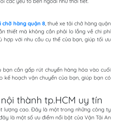
 các yếu tố bên ngoài như thời tiết.
ải chở hàng quận 8
, thuê xe tải chở hàng quận
ần thiết mà không cần phải lo lắng về chi phí
hù hợp với nhu cầu cụ thể của bạn, giúp tối ưu
ếu bạn cần gấp rút chuyển hàng hóa vào cuối
cho kế hoạch vận chuyển của bạn, giúp bạn có
 nội thành tp.HCM uy tín
ất lượng cao. Đây là một trong những công ty
đây là một số ưu điểm nổi bật của Vận Tải An