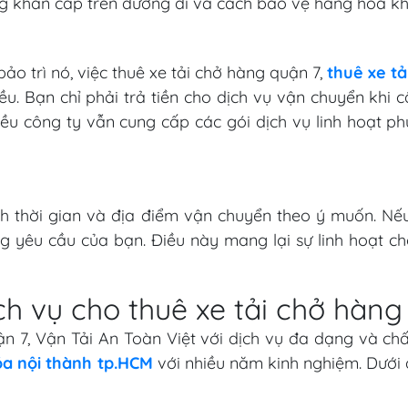
g khẩn cấp trên đường đi và cách bảo vệ hàng hóa khỏi
bảo trì nó, việc thuê xe tải chở hàng quận 7,
thuê xe t
u. Bạn chỉ phải trả tiền cho dịch vụ vận chuyển khi c
hiều công ty vẫn cung cấp các gói dịch vụ linh hoạt p
hỉnh thời gian và địa điểm vận chuyển theo ý muốn. N
ng yêu cầu của bạn. Điều này mang lại sự linh hoạt 
ch vụ cho thuê xe tải chở hàng
uận 7, Vận Tải An Toàn Việt với dịch vụ đa dạng và ch
a nội thành tp.HCM
với nhiều năm kinh nghiệm. Dưới 