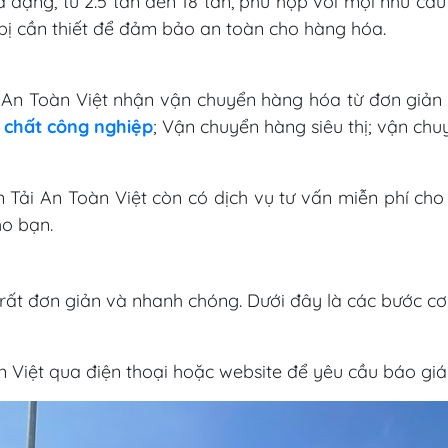
a dạng, từ 2.5 tấn đến 18 tấn, phù hợp với mọi nhu c
t bị cần thiết để đảm bảo an toàn cho hàng hóa.
i An Toàn Việt nhận vận chuyển hàng hóa từ đơn giản
 chất công nghiệp
; Vận chuyển hàng siêu thị; vận chu
n Tải An Toàn Việt còn có dịch vụ tư vấn miễn phí ch
ho bạn.
t rất đơn giản và nhanh chóng. Dưới đây là các bước cơ
n Việt qua điện thoại hoặc website để yêu cầu báo giá