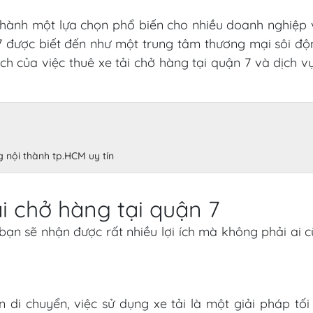
hành một lựa chọn phổ biến cho nhiều doanh nghiệp và
 7 được biết đến như một trung tâm thương mại sôi độ
h của việc thuê xe tải chở hàng tại quận 7 và dịch vụ
g nội thành tp.HCM uy tín
ải chở hàng tại quận 7
bạn sẽ nhận được rất nhiều lợi ích mà không phải ai 
di chuyển, việc sử dụng xe tải là một giải pháp tối