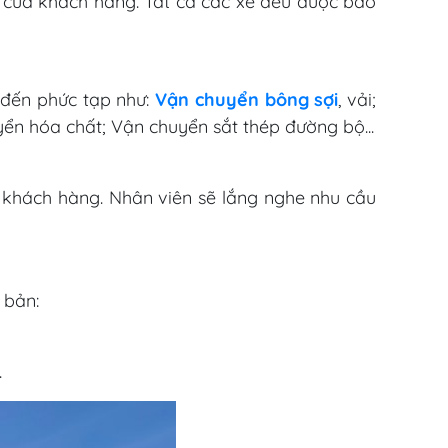
ầu của khách hàng. Tất cả các xe đều được bảo
 đến phức tạp như:
Vận chuyển bông sợi
, vải;
yển hóa chất; Vận chuyển sắt thép đường bộ...
o khách hàng. Nhân viên sẽ lắng nghe nhu cầu
 bản:
.