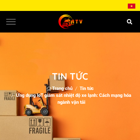
TIN TỨC
Trang chủ
Tin tức
Ứng dụng IoT giám sát nhiệt độ xe lạnh: Cách mạng hóa
ngành vận tải