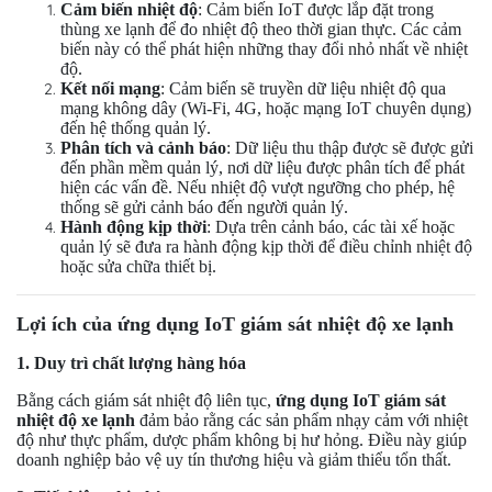
Cảm biến nhiệt độ
: Cảm biến IoT được lắp đặt trong
thùng xe lạnh để đo nhiệt độ theo thời gian thực. Các cảm
biến này có thể phát hiện những thay đổi nhỏ nhất về nhiệt
độ.
Kết nối mạng
: Cảm biến sẽ truyền dữ liệu nhiệt độ qua
mạng không dây (Wi-Fi, 4G, hoặc mạng IoT chuyên dụng)
đến hệ thống quản lý.
Phân tích và cảnh báo
: Dữ liệu thu thập được sẽ được gửi
đến phần mềm quản lý, nơi dữ liệu được phân tích để phát
hiện các vấn đề. Nếu nhiệt độ vượt ngưỡng cho phép, hệ
thống sẽ gửi cảnh báo đến người quản lý.
Hành động kịp thời
: Dựa trên cảnh báo, các tài xế hoặc
quản lý sẽ đưa ra hành động kịp thời để điều chỉnh nhiệt độ
hoặc sửa chữa thiết bị.
Lợi ích của ứng dụng IoT giám sát nhiệt độ xe lạnh
1. Duy trì chất lượng hàng hóa
Bằng cách giám sát nhiệt độ liên tục,
ứng dụng IoT giám sát
nhiệt độ xe lạnh
đảm bảo rằng các sản phẩm nhạy cảm với nhiệt
độ như thực phẩm, dược phẩm không bị hư hỏng. Điều này giúp
doanh nghiệp bảo vệ uy tín thương hiệu và giảm thiểu tổn thất.