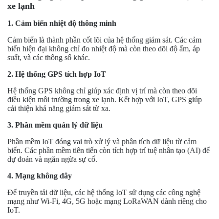
xe lạnh
1. Cảm biến nhiệt độ thông minh
Cảm biến là thành phần cốt lõi của hệ thống giám sát. Các cảm
biến hiện đại không chỉ đo nhiệt độ mà còn theo dõi độ ẩm, áp
suất, và các thông số khác.
2. Hệ thống GPS tích hợp IoT
Hệ thống GPS không chỉ giúp xác định vị trí mà còn theo dõi
điều kiện môi trường trong xe lạnh. Kết hợp với IoT, GPS giúp
cải thiện khả năng giám sát từ xa.
3. Phần mềm quản lý dữ liệu
Phần mềm IoT đóng vai trò xử lý và phân tích dữ liệu từ cảm
biến. Các phần mềm tiên tiến còn tích hợp trí tuệ nhân tạo (AI) để
dự đoán và ngăn ngừa sự cố.
4. Mạng không dây
Để truyền tải dữ liệu, các hệ thống IoT sử dụng các công nghệ
mạng như Wi-Fi, 4G, 5G hoặc mạng LoRaWAN dành riêng cho
IoT.