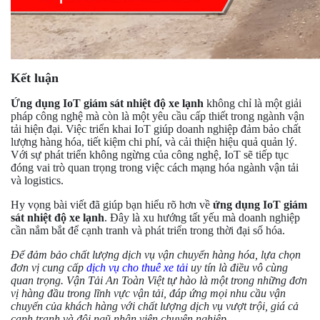
Kết luận
Ứng dụng IoT giám sát nhiệt độ xe lạnh
không chỉ là một giải
pháp công nghệ mà còn là một yêu cầu cấp thiết trong ngành vận
tải hiện đại. Việc triển khai IoT giúp doanh nghiệp đảm bảo chất
lượng hàng hóa, tiết kiệm chi phí, và cải thiện hiệu quả quản lý.
Với sự phát triển không ngừng của công nghệ, IoT sẽ tiếp tục
đóng vai trò quan trọng trong việc cách mạng hóa ngành vận tải
và logistics.
Hy vọng bài viết đã giúp bạn hiểu rõ hơn về
ứng dụng IoT giám
sát nhiệt độ xe lạnh
. Đây là xu hướng tất yếu mà doanh nghiệp
cần nắm bắt để cạnh tranh và phát triển trong thời đại số hóa.
Để đảm bảo chất lượng dịch vụ vận chuyển hàng hóa, lựa chọn
đơn vị cung cấp
dịch vụ cho thuê xe tải
uy tín là điều vô cùng
quan trọng. Vận Tải An Toàn Việt tự hào là một trong những đơn
vị hàng đầu trong lĩnh vực vận tải, đáp ứng mọi nhu cầu vận
chuyển của khách hàng với chất lượng dịch vụ vượt trội, giá cả
cạnh tranh và đội ngũ nhân viên chuyên nghiệp.