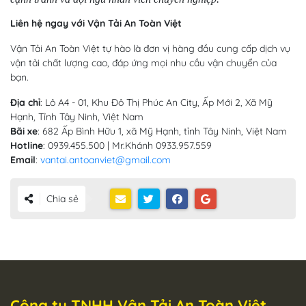
Liên hệ ngay với Vận Tải An Toàn Việt
Vận Tải An Toàn Việt tự hào là đơn vị hàng đầu cung cấp dịch vụ
vận tải chất lượng cao, đáp ứng mọi nhu cầu vận chuyển của
bạn.
Địa chỉ
: Lô A4 - 01, Khu Đô Thị Phúc An City, Ấp Mới 2, Xã Mỹ
Hạnh, Tỉnh Tây Ninh, Việt Nam
Bãi xe
: 682 Ấp Bình Hữu 1, xã Mỹ Hạnh, tỉnh Tây Ninh, Việt Nam
Hotline
: 0939.455.500 | Mr.Khánh 0933.957.559
Email
:
vantai.antoanviet@gmail.com
Chia sẻ
Công ty TNHH Vận Tải An Toàn Việt