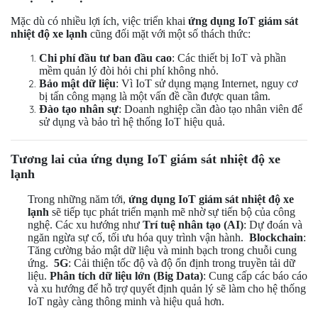
Mặc dù có nhiều lợi ích, việc triển khai
ứng dụng IoT giám sát
nhiệt độ xe lạnh
cũng đối mặt với một số thách thức:
Chi phí đầu tư ban đầu cao
: Các thiết bị IoT và phần
mềm quản lý đòi hỏi chi phí không nhỏ.
Bảo mật dữ liệu
: Vì IoT sử dụng mạng Internet, nguy cơ
bị tấn công mạng là một vấn đề cần được quan tâm.
Đào tạo nhân sự
: Doanh nghiệp cần đào tạo nhân viên để
sử dụng và bảo trì hệ thống IoT hiệu quả.
Tương lai của ứng dụng IoT giám sát nhiệt độ xe
lạnh
Trong những năm tới,
ứng dụng IoT giám sát nhiệt độ xe
lạnh
sẽ tiếp tục phát triển mạnh mẽ nhờ sự tiến bộ của công
nghệ. Các xu hướng như
Trí tuệ nhân tạo (AI)
: Dự đoán và
ngăn ngừa sự cố, tối ưu hóa quy trình vận hành.
Blockchain
:
Tăng cường bảo mật dữ liệu và minh bạch trong chuỗi cung
ứng.
5G
: Cải thiện tốc độ và độ ổn định trong truyền tải dữ
liệu.
Phân tích dữ liệu lớn (Big Data)
: Cung cấp các báo cáo
và xu hướng để hỗ trợ quyết định quản lý sẽ làm cho hệ thống
IoT ngày càng thông minh và hiệu quả hơn.