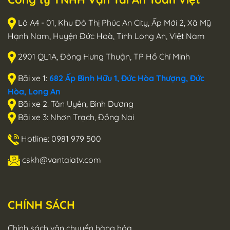
Lô A4 - 01, Khu Đô Thị Phúc An City, Ấp Mới 2, Xã Mỹ
Hạnh Nam, Huyện Đức Hoà, Tỉnh Long An, Việt Nam
2901 QL1A, Đông Hưng Thuận, TP Hồ Chí Minh
Bãi xe 1:
682 Ấp Bình Hữu 1, Đức Hòa Thượng, Đức
Hòa, Long An
Bãi xe 2: Tân Uyên, Bình Dương
Bãi xe 3: Nhơn Trạch, Đồng Nai
Hotline: 0981 979 500
cskh@vantaiatv.com
CHÍNH SÁCH
Chính sách vận chuyển hàng hóa